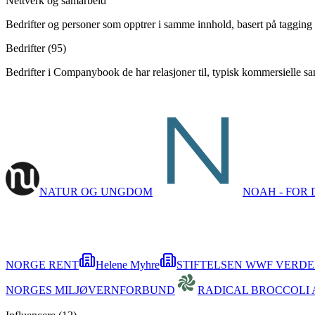
Nettverk og samarbeid
Bedrifter og personer som opptrer i samme innhold, basert på tagging 
Bedrifter (
95
)
Bedrifter i Companybook de har relasjoner til, typisk kommersielle s
NATUR OG UNGDOM
NOAH - FOR
NORGE RENT
Helene Myhre
STIFTELSEN WWF VERD
NORGES MILJØVERNFORBUND
RADICAL BROCCOLI 