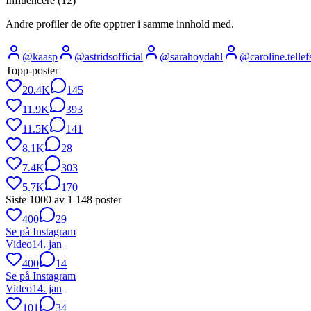
Influencere (
12
)
Andre profiler de ofte opptrer i samme innhold med.
@
kaasp
@
astridsofficial
@
sarahoydahl
@
caroline.telle
Topp-poster
20.4K
145
11.9K
393
11.5K
141
8.1K
28
7.4K
303
5.7K
170
Siste
1000
av
1 148
poster
400
29
Se på Instagram
Video
14. jan
400
14
Se på Instagram
Video
14. jan
101
34