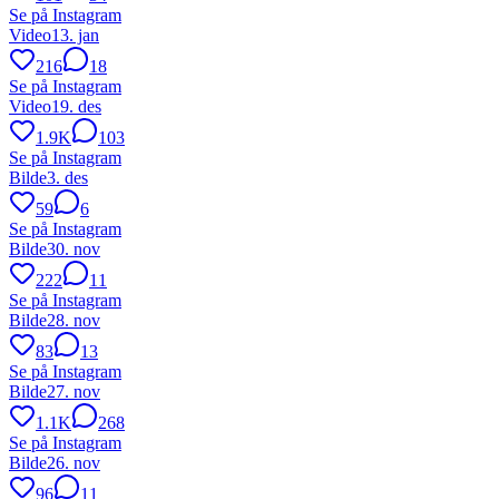
Se på Instagram
Video
13. jan
216
18
Se på Instagram
Video
19. des
1.9K
103
Se på Instagram
Bilde
3. des
59
6
Se på Instagram
Bilde
30. nov
222
11
Se på Instagram
Bilde
28. nov
83
13
Se på Instagram
Bilde
27. nov
1.1K
268
Se på Instagram
Bilde
26. nov
96
11