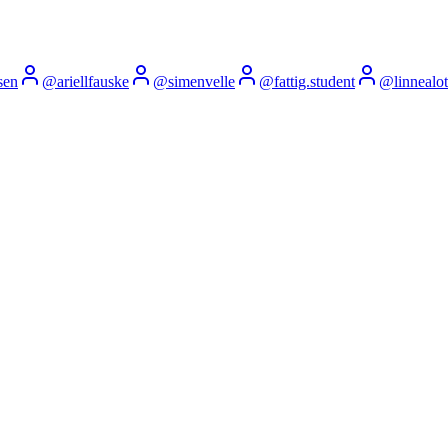
fsen
@
ariellfauske
@
simenvelle
@
fattig.student
@
linnealo