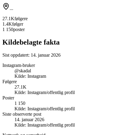
...
27.1K
følgere
1.4K
følger
1 150
poster
Kildebelagte fakta
Sist oppdatert:
14. januar 2026
Instagram-bruker
@skadal
Kilde:
Instagram
Følgere
27.1K
Kilde:
Instagram/offentlig profil
Poster
1 150
Kilde:
Instagram/offentlig profil
Siste observerte post
14. januar 2026
Kilde:
Instagram/offentlig profil