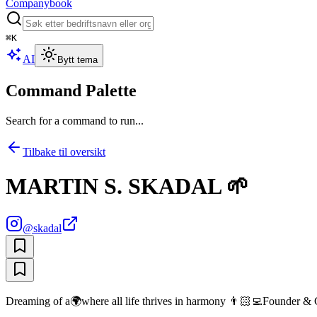
Companybook
⌘
K
AI
Bytt tema
Command Palette
Search for a command to run...
Tilbake til oversikt
MARTIN S. SKADAL 🌱
@
skadal
Dreaming of a🌍where all life thrives in harmony 👨🏻‍💻Founder 