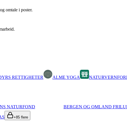
og omtale i poster.
amarbeid.
 DYRS RETTIGHETER
ALME YOGA
NATURVERNFOR
ENS NATURFOND
BERGEN OG OMLAND FRIL
AS
+
85
flere