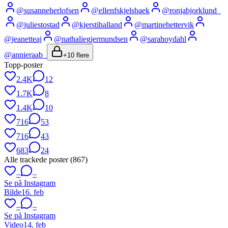
@
susanneherlofsen
@
ellenfskjelsbaek
@
ronjabjorklund_
@
juliestostad
@
kjerstihalland
@
martinehettervik
@
jeanetteaj
@
nathaliegjermundsen
@
sarahoydahl
@
annieraab_
+
10
flere
Topp-poster
2.4K
12
1.7K
8
1.4K
10
716
53
716
43
683
24
Alle trackede poster (
867
)
–
–
Se på Instagram
Bilde
16. feb
–
–
Se på Instagram
Video
14. feb