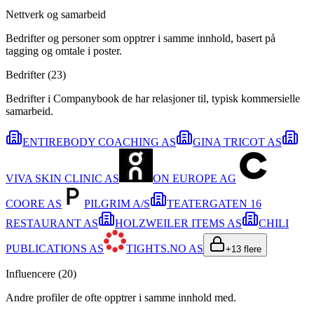
Nettverk og samarbeid
Bedrifter og personer som opptrer i samme innhold, basert på
tagging og omtale i poster.
Bedrifter (
23
)
Bedrifter i Companybook de har relasjoner til, typisk kommersielle
samarbeid.
ENTIREBODY COACHING AS
GINA TRICOT AS
VIVA SKIN CLINIC AS
ON EUROPE AG
COORE AS
PILGRIM A/S
TEATERGATEN 16
RESTAURANT AS
HOLZWEILER ITEMS AS
CHILI
PUBLICATIONS AS
TIGHTS.NO AS
+
13
flere
Influencere (
20
)
Andre profiler de ofte opptrer i samme innhold med.