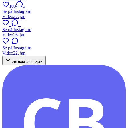
103
5
Se på Instagram
Video
27. jan
–
–
Se på Instagram
Video
26. jan
–
–
Se på Instagram
Video
22. jan
Vis flere (
855
igjen)
CB