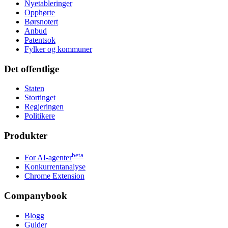
Nyetableringer
Opphørte
Børsnotert
Anbud
Patentsok
Fylker og kommuner
Det offentlige
Staten
Stortinget
Regjeringen
Politikere
Produkter
beta
For AI-agenter
Konkurrentanalyse
Chrome Extension
Companybook
Blogg
Guider