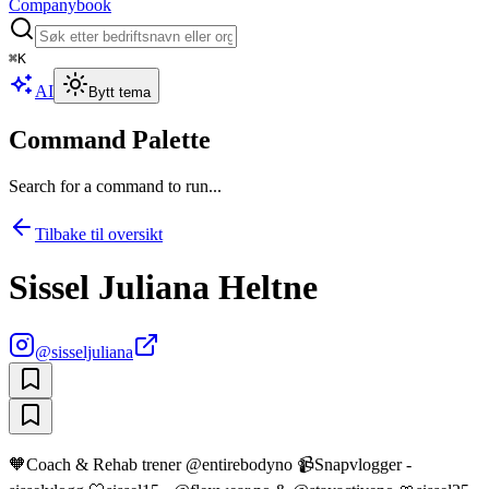
Companybook
⌘
K
AI
Bytt tema
Command Palette
Search for a command to run...
Tilbake til oversikt
Sissel Juliana Heltne
@
sisseljuliana
🧡Coach & Rehab trener @entirebodyno 📹Snapvlogger -