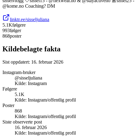
sisselvlogg 🤍sissel15 - @flexwear.no & @stayactiveno 🎀sissel25 -
@kome.no Coaching? DM
linktr.ee/sisseljuliana
5.1K
følgere
993
følger
868
poster
Kildebelagte fakta
Sist oppdatert:
16. februar 2026
Instagram-bruker
@sisseljuliana
Kilde:
Instagram
Følgere
5.1K
Kilde:
Instagram/offentlig profil
Poster
868
Kilde:
Instagram/offentlig profil
Siste observerte post
16. februar 2026
Kilde:
Instagram/offentlig profil