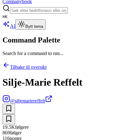
Companybook
⌘
K
AI
Bytt tema
Command Palette
Search for a command to run...
Tilbake til oversikt
Silje-Marie Reffelt
@
siljemariereffelt
19.5K
følgere
869
følger
116
poster