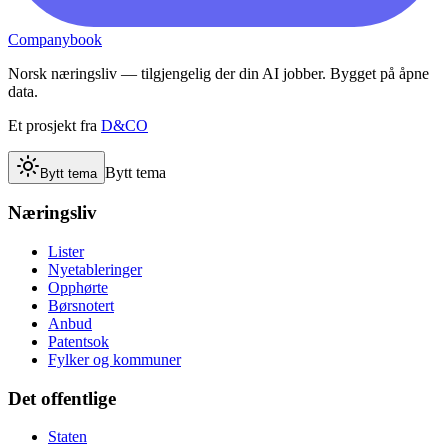
Companybook
Norsk næringsliv — tilgjengelig der din AI jobber. Bygget på åpne
data.
Et prosjekt fra
D&CO
Bytt tema
Bytt tema
Næringsliv
Lister
Nyetableringer
Opphørte
Børsnotert
Anbud
Patentsok
Fylker og kommuner
Det offentlige
Staten