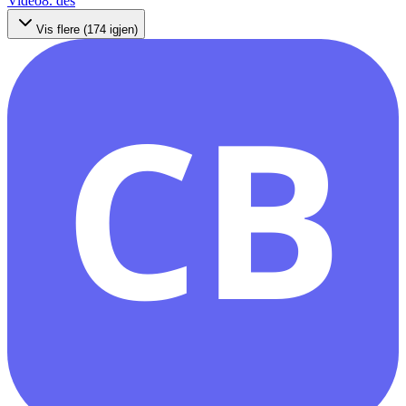
Video
8. des
Vis flere (
174
igjen)
CB