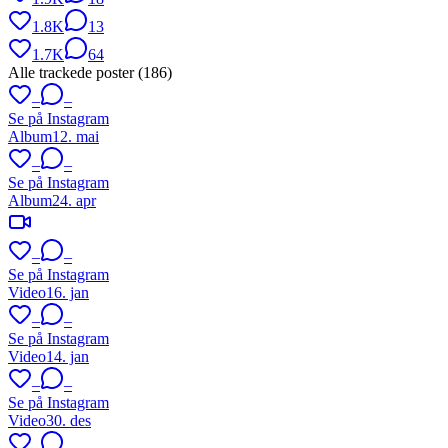
1.8K
13
1.7K
64
Alle trackede poster (
186
)
–
–
Se på Instagram
Album
12. mai
–
–
Se på Instagram
Album
24. apr
–
–
Se på Instagram
Video
16. jan
–
–
Se på Instagram
Video
14. jan
–
–
Se på Instagram
Video
30. des