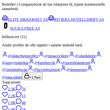
Bedrifter i Companybook de har relasjoner til, typisk kommersielle
samarbeid.
ELITE SIKKERHET AS
RIVIERA HOTELLDRIFT AS
SUCKA FREE AS
Influencere (
11
)
Andre profiler de ofte opptrer i samme innhold med.
@
sikkerhetsproffen
@
minacecilieee
@
odarikheim
@
annyyisabellaa
@
barisbrevik
@
snorreklanderud
@
christinehwiig
@
kevinfra2etasje
@
timenersen
@
gina.nikita
+
1
flere
Topp-poster
2.3K
76
2.2K
13
1.9K
48
1.9K
18