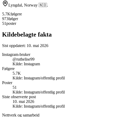
Lyngdal, Norway 🇳🇴.
5.7K
følgere
973
følger
51
poster
Kildebelagte fakta
Sist oppdatert:
10. mai 2026
Instagram-bruker
@ruthelise99
Kilde:
Instagram
Følgere
5.7K
Kilde:
Instagram/offentlig profil
Poster
51
Kilde:
Instagram/offentlig profil
Siste observerte post
10. mai 2026
Kilde:
Instagram/offentlig profil
Nettverk og samarbeid