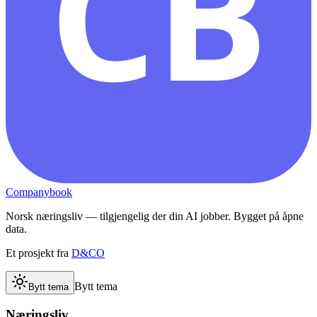
CB
Companybook
Norsk næringsliv — tilgjengelig der din AI jobber. Bygget på åpne
data.
Et prosjekt fra
D&CO
Bytt tema
Bytt tema
Næringsliv