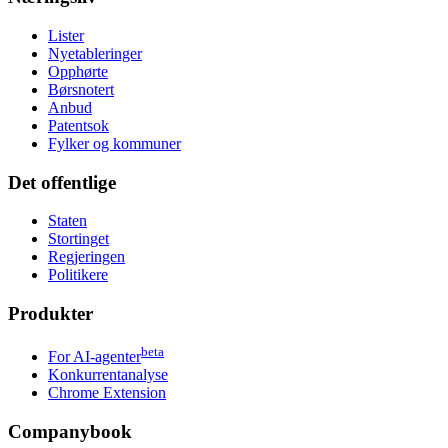
Lister
Nyetableringer
Opphørte
Børsnotert
Anbud
Patentsok
Fylker og kommuner
Det offentlige
Staten
Stortinget
Regjeringen
Politikere
Produkter
beta
For AI-agenter
Konkurrentanalyse
Chrome Extension
Companybook