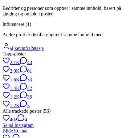
Bedrifter og personer som opptrer i samme innhold, basert på
tagging og omtale i poster.
Influencere (
1
)
Andre profiler de ofte opptrer i samme innhold med.
@
kevinfra2etasje
Topp-poster
2.1K
43
2.0K
61
1.6K
33
1.4K
42
1.2K
35
1.2K
3
Alle trackede poster (
56
)
402
4
Se på Instagram
Bilde
10. mai