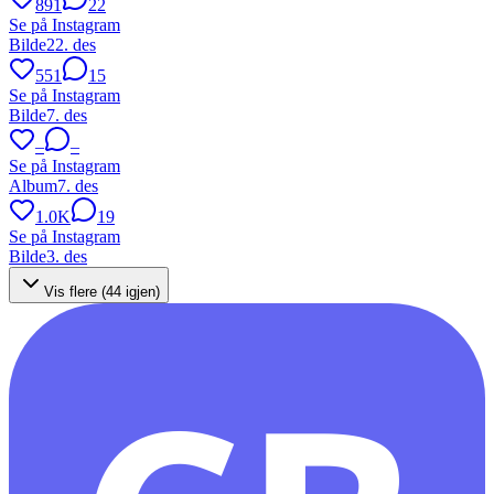
891
22
Se på Instagram
Bilde
22. des
551
15
Se på Instagram
Bilde
7. des
–
–
Se på Instagram
Album
7. des
1.0K
19
Se på Instagram
Bilde
3. des
Vis flere (
44
igjen)