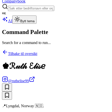
Companybook
⌘
K
AI
Bytt tema
Command Palette
Search for a command to run...
Tilbake til oversikt
♚ℛ𝓊𝓉𝒽 ℰ𝓁𝒾𝓈ℯ
@
ruthelise99
📍Lyngdal, Norway 🇳🇴.