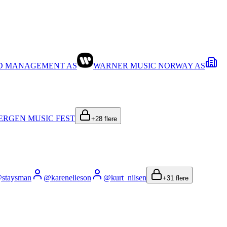
D MANAGEMENT AS
WARNER MUSIC NORWAY AS
ERGEN MUSIC FEST
+
28
flere
@
staysman
@
karenelieson
@
kurt_nilsen
+
31
flere