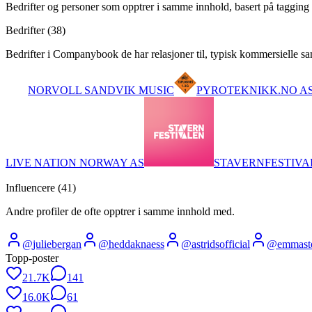
Bedrifter og personer som opptrer i samme innhold, basert på tagging 
Bedrifter (
38
)
Bedrifter i Companybook de har relasjoner til, typisk kommersielle s
NORVOLL SANDVIK MUSIC
PYROTEKNIKK.NO A
LIVE NATION NORWAY AS
STAVERNFESTIVA
Influencere (
41
)
Andre profiler de ofte opptrer i samme innhold med.
@
juliebergan
@
heddaknaess
@
astridsofficial
@
emmast
Topp-poster
21.7K
141
16.0K
61