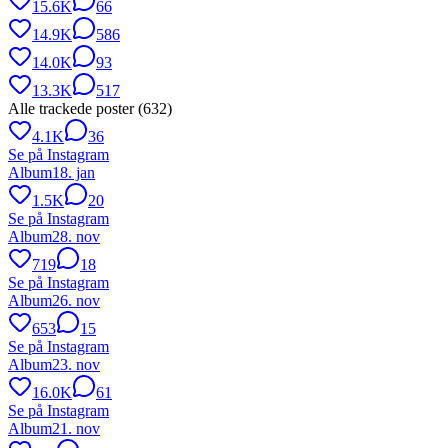
15.6K
66
14.9K
586
14.0K
93
13.3K
517
Alle trackede poster (
632
)
4.1K
36
Se på Instagram
Album
18. jan
1.5K
20
Se på Instagram
Album
28. nov
719
18
Se på Instagram
Album
26. nov
653
15
Se på Instagram
Album
23. nov
16.0K
61
Se på Instagram
Album
21. nov