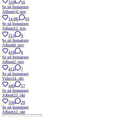
318
16
Se på Instagram
Album
14. nov
14.0K
93
Se på Instagram
Album
12. nov
213
9
Se på Instagram
Album
8. nov
418
8
Se på Instagram
Album
2. nov
412
7
Se på Instagram
Video
24. okt
449
17
Se på Instagram
Album
23. okt
550
29
Se på Instagram
Album
12. okt