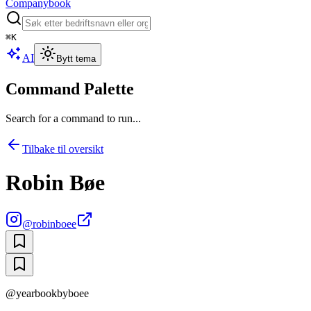
Companybook
⌘
K
AI
Bytt tema
Command Palette
Search for a command to run...
Tilbake til oversikt
Robin Bøe
@
robinboee
@yearbookbyboee