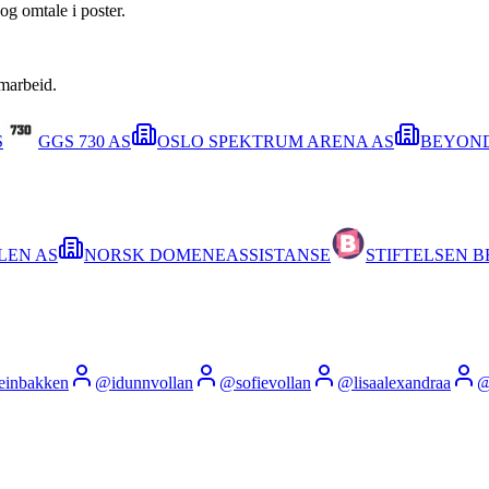
og omtale i poster.
amarbeid.
S
GGS 730 AS
OSLO SPEKTRUM ARENA AS
BEYON
LEN AS
NORSK DOMENEASSISTANSE
STIFTELSEN B
einbakken
@
idunnvollan
@
sofievollan
@
lisaalexandraa