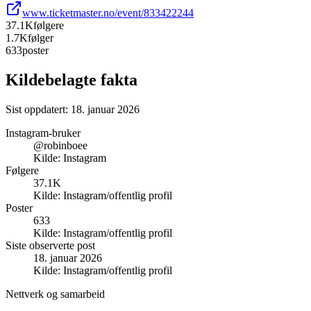
www.ticketmaster.no/event/833422244
37.1K
følgere
1.7K
følger
633
poster
Kildebelagte fakta
Sist oppdatert:
18. januar 2026
Instagram-bruker
@robinboee
Kilde:
Instagram
Følgere
37.1K
Kilde:
Instagram/offentlig profil
Poster
633
Kilde:
Instagram/offentlig profil
Siste observerte post
18. januar 2026
Kilde:
Instagram/offentlig profil
Nettverk og samarbeid