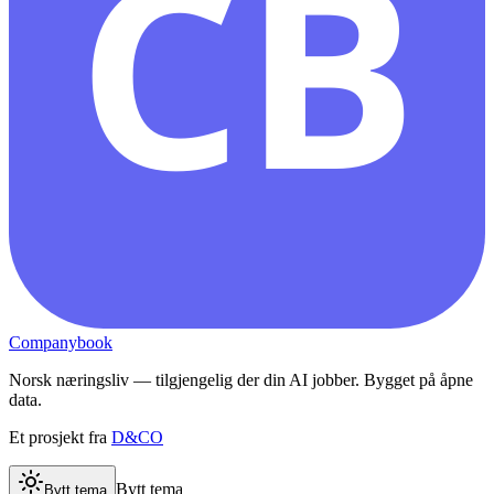
CB
Companybook
Norsk næringsliv — tilgjengelig der din AI jobber. Bygget på åpne
data.
Et prosjekt fra
D&CO
Bytt tema
Bytt tema