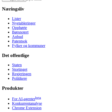
Næringsliv
Lister
Nyetableringer
Opphørte
Børsnotert
Anbud
Patentsok
Fylker og kommuner
Det offentlige
Staten
Stortinget
Regjeringen
Politikere
Produkter
beta
For AI-agenter
Konkurrentanalyse
Chrome Extension