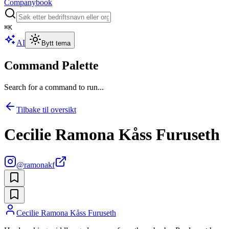
Companybook
⌘
K
AI
Bytt tema
Command Palette
Search for a command to run...
Tilbake til oversikt
Cecilie Ramona Kåss Furuseth
@
ramonakf
Cecilie Ramona Kåss Furuseth