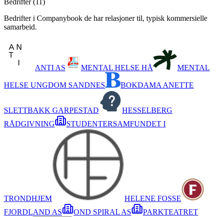
Bedrifter (
11
)
Bedrifter i Companybook de har relasjoner til, typisk kommersielle
samarbeid.
ANTI AS
MENTAL HELSE HÅ
MENTAL
HELSE UNGDOM SANDNES
BOKDAMA ANETTE
SLETTBAKK GARPESTAD
HESSELBERG
RÅDGIVNING
STUDENTERSAMFUNDET I
TRONDHJEM
HELENE FOSSE
FJORDLAND AS
OND SPIRAL AS
PARKTEATRET