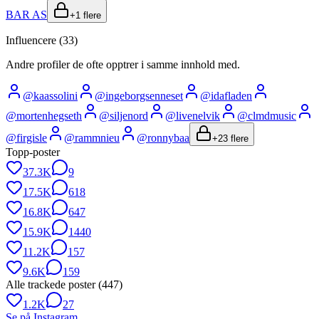
BAR AS
+
1
flere
Influencere (
33
)
Andre profiler de ofte opptrer i samme innhold med.
@
kaassolini
@
ingeborgsenneset
@
idafladen
@
mortenhegseth
@
siljenord
@
livenelvik
@
clmdmusic
@
firgisle
@
rammnieu
@
ronnybaa
+
23
flere
Topp-poster
37.3K
9
17.5K
618
16.8K
647
15.9K
1440
11.2K
157
9.6K
159
Alle trackede poster (
447
)
1.2K
27
Se på Instagram