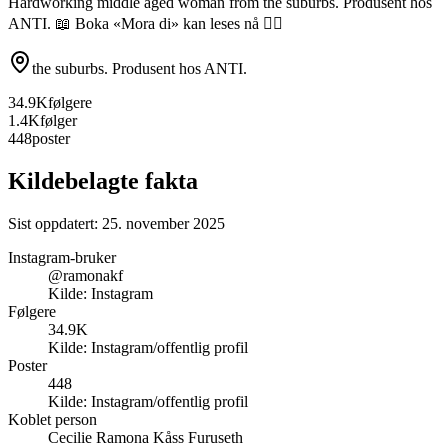
Hardworking middle aged woman from the suburbs. Produsent hos
ANTI. 📖 Boka «Mora di» kan leses nå ✍🏼
the suburbs. Produsent hos ANTI.
34.9K
følgere
1.4K
følger
448
poster
Kildebelagte fakta
Sist oppdatert:
25. november 2025
Instagram-bruker
@ramonakf
Kilde:
Instagram
Følgere
34.9K
Kilde:
Instagram/offentlig profil
Poster
448
Kilde:
Instagram/offentlig profil
Koblet person
Cecilie Ramona Kåss Furuseth