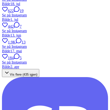
Bilde
18. jul
622
19
Se på Instagram
Bilde
1. jul
442
7
Se på Instagram
Bilde
13. jun
1.9K
13
Se på Instagram
Bilde
17. mai
184
5
Se på Instagram
Bilde
2. apr
Vis flere (
435
igjen)