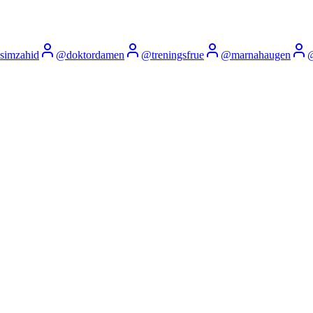
simzahid
@
doktordamen
@
treningsfrue
@
marnahaugen