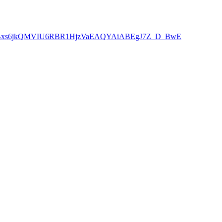
5XBxs6jkQMVIU6RBR1HjzVaEAQYAiABEgJ7Z_D_BwE