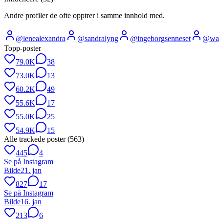
Andre profiler de ofte opptrer i samme innhold med.
@
lenealexandra
@
sandralyng
@
ingeborgsenneset
@
wa
Topp-poster
79.0K
38
73.0K
13
60.2K
49
55.6K
17
55.0K
25
54.9K
15
Alle trackede poster (
563
)
445
4
Se på Instagram
Bilde
21. jan
827
17
Se på Instagram
Bilde
16. jan
213
6