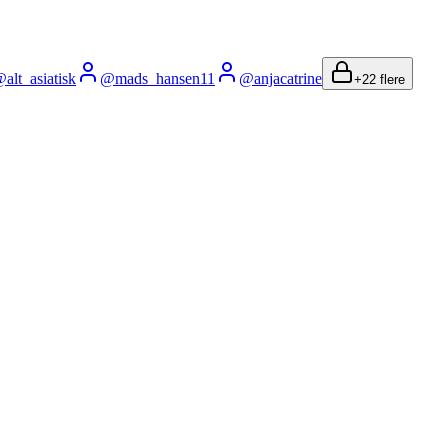
@
alt_asiatisk
@
mads_hansen11
@
anjacatrine
+
22
flere