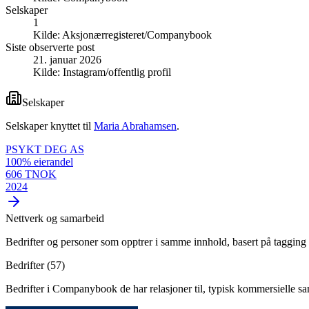
Selskaper
1
Kilde:
Aksjonærregisteret/Companybook
Siste observerte post
21. januar 2026
Kilde:
Instagram/offentlig profil
Selskaper
Selskaper knyttet til
Maria Abrahamsen
.
PSYKT DEG AS
100
% eierandel
606 TNOK
2024
Nettverk og samarbeid
Bedrifter og personer som opptrer i samme innhold, basert på tagging 
Bedrifter (
57
)
Bedrifter i Companybook de har relasjoner til, typisk kommersielle s