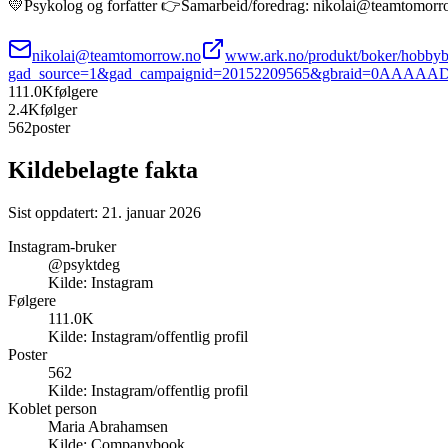
💛Psykolog og forfatter 👉Samarbeid/foredrag: nikolai@teamtomorro
nikolai@teamtomorrow.no
www.ark.no/produkt/boker/hobbybo
gad_source=1&gad_campaignid=20152209565&gbraid=0AA
111.0K
følgere
2.4K
følger
562
poster
Kildebelagte fakta
Sist oppdatert:
21. januar 2026
Instagram-bruker
@psyktdeg
Kilde:
Instagram
Følgere
111.0K
Kilde:
Instagram/offentlig profil
Poster
562
Kilde:
Instagram/offentlig profil
Koblet person
Maria Abrahamsen
Kilde:
Companybook