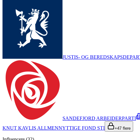
JUSTIS- OG BEREDSKAPSDEPA
SANDEFJORD ARBEIDERPARTI
KNUT KAVLIS ALLMENNYTTIGE FOND STI
+
47
flere
Influencere (
32
)