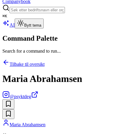
Companybook
⌘
K
AI
Bytt tema
Command Palette
Search for a command to run...
Tilbake til oversikt
Maria Abrahamsen
@
psyktdeg
Maria Abrahamsen