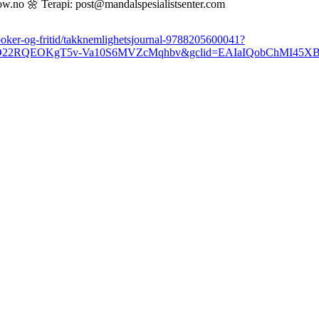
w.no 🌼 Terapi: post@mandalspesialistsenter.com
ker-og-fritid/takknemlighetsjournal-9788205600041?
AAAD22RQEOKgT5v-Va10S6MVZcMqhbv&gclid=EAIaIQobChMI4