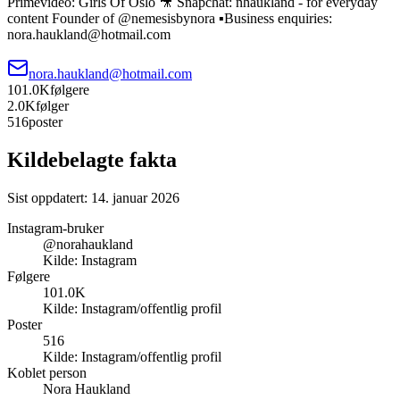
Primevideo: Girls Of Oslo 🎥 Snapchat: nhaukland - for everyday
content Founder of @nemesisbynora ▪️Business enquiries:
nora.haukland@hotmail.com
nora.haukland@hotmail.com
101.0K
følgere
2.0K
følger
516
poster
Kildebelagte fakta
Sist oppdatert:
14. januar 2026
Instagram-bruker
@norahaukland
Kilde:
Instagram
Følgere
101.0K
Kilde:
Instagram/offentlig profil
Poster
516
Kilde:
Instagram/offentlig profil
Koblet person
Nora Haukland