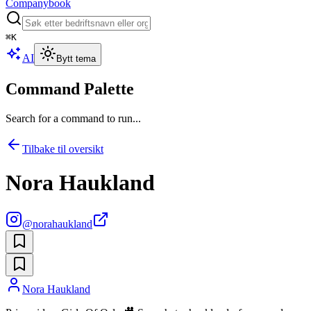
Companybook
⌘
K
AI
Bytt tema
Command Palette
Search for a command to run...
Tilbake til oversikt
Nora Haukland
@
norahaukland
Nora Haukland