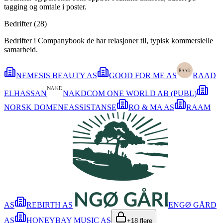
tagging og omtale i poster.
Bedrifter (
28
)
Bedrifter i Companybook de har relasjoner til, typisk kommersielle
samarbeid.
NEMESIS BEAUTY AS
GOOD FOR ME AS
RAAD
ELHASSAN
NAKDCOM ONE WORLD AB (PUBL)
NORSK DOMENEASSISTANSE
RO & MA AS
RAAM
AS
REBIRTH AS
ENGØ GÅRD
AS
HONEYBAY MUSIC AS
+
18
flere