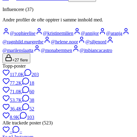
Influencere (
37
)
Andre profiler de ofte opptrer i samme innhold med.
@
sophieelise
@
kristinemilien
@
annijor
@
aranja
@
ragnhild.margrethe
@
helene.noor
@
siljenord
@
marilenslaatta
@
monaberntsen
@
itsbiancacastro
+
27
flere
Topp-poster
117.0K
203
77.2K
18
71.0K
60
53.7K
38
36.4K
52
8.9K
103
Alle trackede poster (
523
)
–
–
Se på Instagram