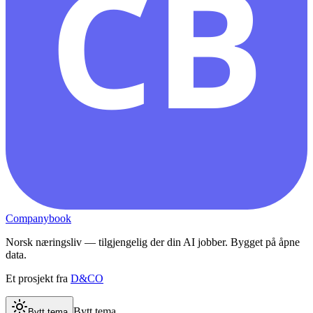
CB
Companybook
Norsk næringsliv — tilgjengelig der din AI jobber. Bygget på åpne
data.
Et prosjekt fra
D&CO
Bytt tema
Bytt tema