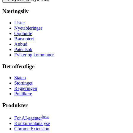
Næringsliv
Lister
Nyetableringer
Opphørte
Børsnotert
Anbud
Patentsok
Fylker og kommuner
Det offentlige
Staten
Stortinget
Regjeringen
Politikere
Produkter
beta
For AI-agenter
Konkurrentanalyse
Chrome Extension