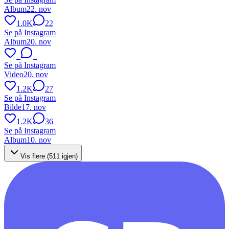
Album
22. nov
1.0K
22
Se på Instagram
Album
20. nov
–
–
Se på Instagram
Video
20. nov
1.2K
27
Se på Instagram
Bilde
17. nov
1.2K
36
Se på Instagram
Album
10. nov
Vis flere (
511
igjen)