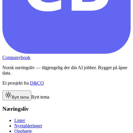
Companybook
Norsk næringsliv — tilgjengelig der din AI jobber. Bygget på åpne
data.
Et prosjekt fra
D&CO
Bytt tema
Bytt tema
Næringsliv
Lister
Nyetableringer
Opphørte