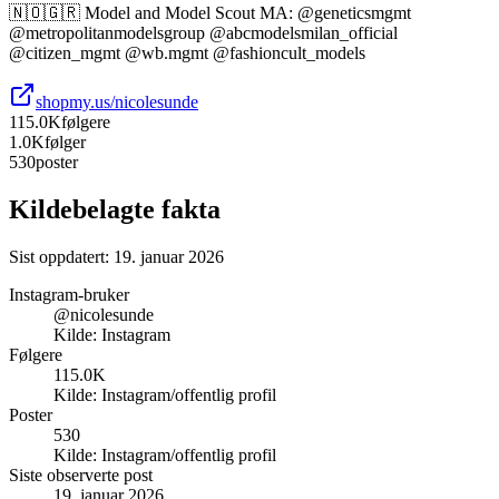
🇳🇴🇬🇷 Model and Model Scout MA: @geneticsmgmt
@metropolitanmodelsgroup @abcmodelsmilan_official
@citizen_mgmt @wb.mgmt @fashioncult_models
shopmy.us/nicolesunde
115.0K
følgere
1.0K
følger
530
poster
Kildebelagte fakta
Sist oppdatert:
19. januar 2026
Instagram-bruker
@nicolesunde
Kilde:
Instagram
Følgere
115.0K
Kilde:
Instagram/offentlig profil
Poster
530
Kilde:
Instagram/offentlig profil
Siste observerte post
19. januar 2026