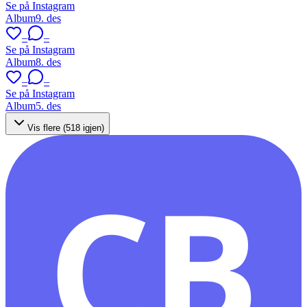
Se på Instagram
Album
9. des
–
–
Se på Instagram
Album
8. des
–
–
Se på Instagram
Album
5. des
Vis flere (
518
igjen)
CB