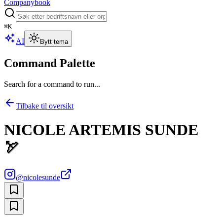
Companybook
⌘
K
AI
Bytt tema
Command Palette
Search for a command to run...
Tilbake til oversikt
NICOLE ARTEMIS SUNDE
🏹
@
nicolesunde