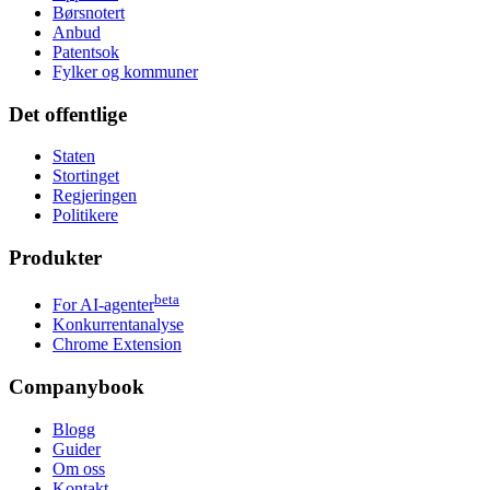
Børsnotert
Anbud
Patentsok
Fylker og kommuner
Det offentlige
Staten
Stortinget
Regjeringen
Politikere
Produkter
beta
For AI-agenter
Konkurrentanalyse
Chrome Extension
Companybook
Blogg
Guider
Om oss
Kontakt