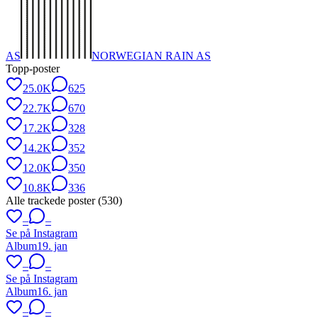
AS
NORWEGIAN RAIN AS
Topp-poster
25.0K
625
22.7K
670
17.2K
328
14.2K
352
12.0K
350
10.8K
336
Alle trackede poster (
530
)
–
–
Se på Instagram
Album
19. jan
–
–
Se på Instagram
Album
16. jan
–
–