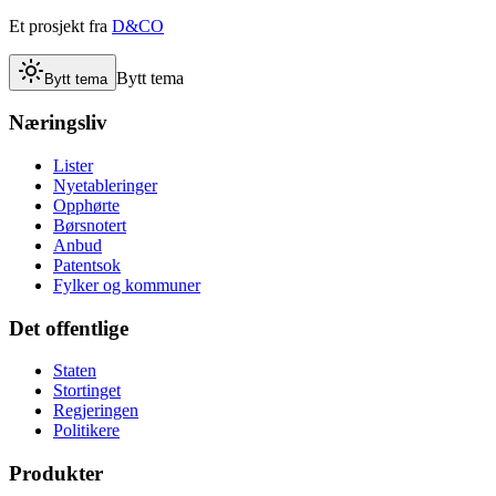
Et prosjekt fra
D&CO
Bytt tema
Bytt tema
Næringsliv
Lister
Nyetableringer
Opphørte
Børsnotert
Anbud
Patentsok
Fylker og kommuner
Det offentlige
Staten
Stortinget
Regjeringen
Politikere
Produkter