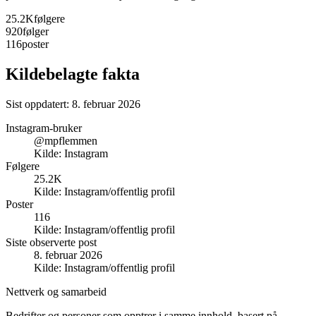
25.2K
følgere
920
følger
116
poster
Kildebelagte fakta
Sist oppdatert:
8. februar 2026
Instagram-bruker
@mpflemmen
Kilde:
Instagram
Følgere
25.2K
Kilde:
Instagram/offentlig profil
Poster
116
Kilde:
Instagram/offentlig profil
Siste observerte post
8. februar 2026
Kilde:
Instagram/offentlig profil
Nettverk og samarbeid
Bedrifter og personer som opptrer i samme innhold, basert på