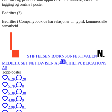
tagging og omtale i poster.
Bedrifter (
3
)
Bedrifter i Companybook de har relasjoner til, typisk kommersielle
samarbeid.
STIFTELSEN BJØRNSONFESTIVALEN
MEDIEHUSET NETTAVISEN AS
CHILI PUBLICATIONS
AS
Topp-poster
6.2K
28
5.7K
0
5.3K
38
4.8K
9
2.9K
81