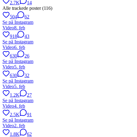
2.7K
14
Alle trackede poster (
116
)
504
62
Se på Instagram
Video
8. feb
918
43
Se på Instagram
Video
6. feb
630
26
Se på Instagram
Video
5. feb
630
32
Se på Instagram
Video
5. feb
1.2K
27
Se på Instagram
Video
4. feb
2.5K
91
Se på Instagram
Video
2. feb
1.8K
62