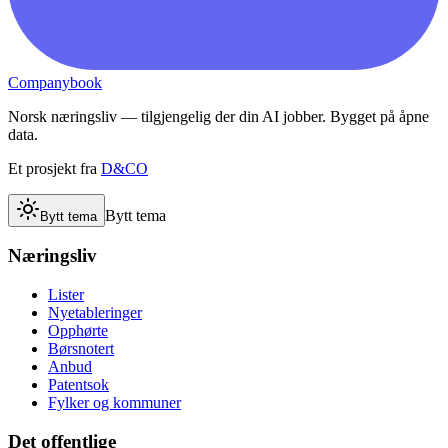
Companybook
Norsk næringsliv — tilgjengelig der din AI jobber. Bygget på åpne
data.
Et prosjekt fra
D&CO
Bytt tema
Bytt tema
Næringsliv
Lister
Nyetableringer
Opphørte
Børsnotert
Anbud
Patentsok
Fylker og kommuner
Det offentlige