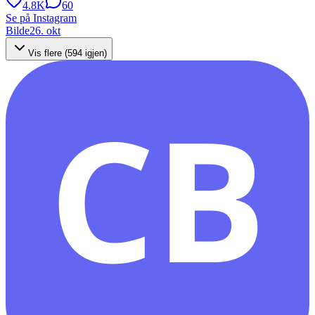
4.8K
60
Se på Instagram
Bilde
26. okt
Vis flere (
594
igjen)
CB