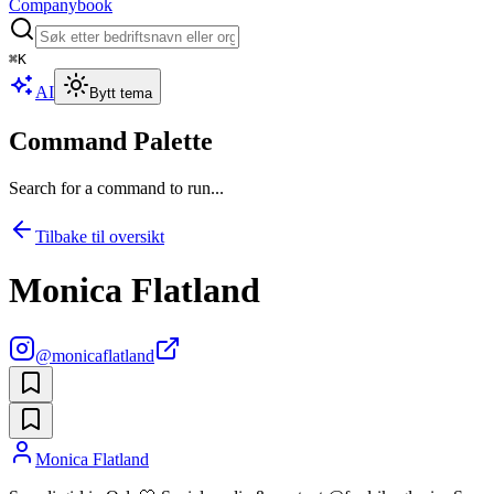
Companybook
⌘
K
AI
Bytt tema
Command Palette
Search for a command to run...
Tilbake til oversikt
Monica Flatland
@
monicaflatland
Monica Flatland