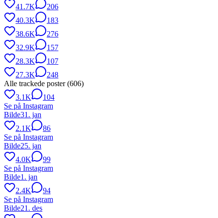
41.7K
206
40.3K
183
38.6K
276
32.9K
157
28.3K
107
27.3K
248
Alle trackede poster (
606
)
3.1K
104
Se på Instagram
Bilde
31. jan
2.1K
86
Se på Instagram
Bilde
25. jan
4.0K
99
Se på Instagram
Bilde
1. jan
2.4K
94
Se på Instagram
Bilde
21. des