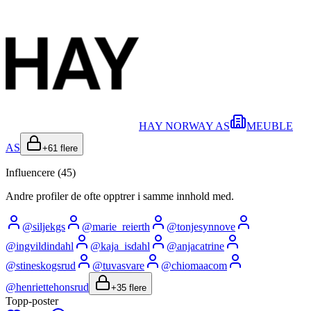
HAY NORWAY AS
MEUBLE
AS
+
61
flere
Influencere (
45
)
Andre profiler de ofte opptrer i samme innhold med.
@
siljekgs
@
marie_reierth
@
tonjesynnove
@
ingvildindahl
@
kaja_isdahl
@
anjacatrine
@
stineskogsrud
@
tuvasvare
@
chiomaacom
@
henriettehonsrud
+
35
flere
Topp-poster