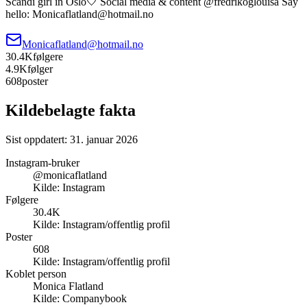
Scandi girl in Oslo🤍 Social media & content @fredrikoglouisa Say
hello: Monicaflatland@hotmail.no
Monicaflatland@hotmail.no
30.4K
følgere
4.9K
følger
608
poster
Kildebelagte fakta
Sist oppdatert:
31. januar 2026
Instagram-bruker
@monicaflatland
Kilde:
Instagram
Følgere
30.4K
Kilde:
Instagram/offentlig profil
Poster
608
Kilde:
Instagram/offentlig profil
Koblet person
Monica Flatland
Kilde:
Companybook