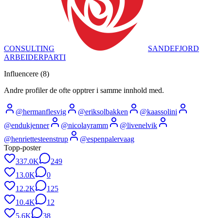
CONSULTING
SANDEFJORD
ARBEIDERPARTI
Influencere (
8
)
Andre profiler de ofte opptrer i samme innhold med.
@
hermanflesvig
@
eriksolbakken
@
kaassolini
@
endukjenner
@
nicolayramm
@
livenelvik
@
henriettesteenstrup
@
espenpalervaag
Topp-poster
337.0K
249
13.0K
0
12.2K
125
10.4K
12
5.6K
38