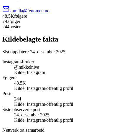
kamilla@fenomen.no
48.5K
følgere
793
følger
244
poster
Kildebelagte fakta
Sist oppdatert:
24. desember 2025
Instagram-bruker
@mikkelniva
Kilde:
Instagram
Følgere
48.5K
Kilde:
Instagram/offentlig profil
Poster
244
Kilde:
Instagram/offentlig profil
Siste observerte post
24. desember 2025
Kilde:
Instagram/offentlig profil
Nettverk og samarbeid