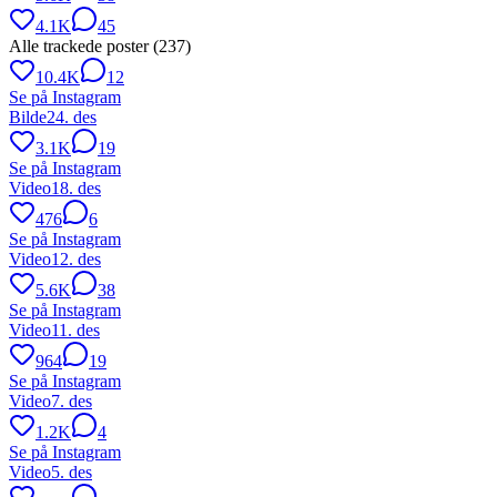
4.1K
45
Alle trackede poster (
237
)
10.4K
12
Se på Instagram
Bilde
24. des
3.1K
19
Se på Instagram
Video
18. des
476
6
Se på Instagram
Video
12. des
5.6K
38
Se på Instagram
Video
11. des
964
19
Se på Instagram
Video
7. des
1.2K
4
Se på Instagram
Video
5. des