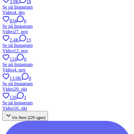
3.9K
18
Se på Instagram
Video
4. des
834
6
Se på Instagram
Video
27. nov
2.4K
15
Se på Instagram
Video
12. nov
124
0
Se på Instagram
Video
4. nov
13.0K
0
Se på Instagram
Video
29. okt
126
1
Se på Instagram
Video
16. okt
Vis flere (
225
igjen)