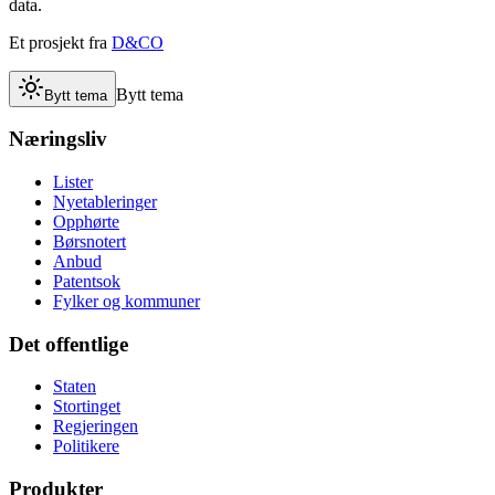
data.
Et prosjekt fra
D&CO
Bytt tema
Bytt tema
Næringsliv
Lister
Nyetableringer
Opphørte
Børsnotert
Anbud
Patentsok
Fylker og kommuner
Det offentlige
Staten
Stortinget
Regjeringen
Politikere
Produkter