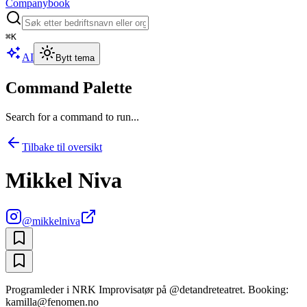
Companybook
⌘
K
AI
Bytt tema
Command Palette
Search for a command to run...
Tilbake til oversikt
Mikkel Niva
@
mikkelniva
Programleder i NRK Improvisatør på @detandreteatret. Booking:
kamilla@fenomen.no