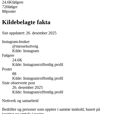
24.6K
følgere
726
følger
88
poster
Kildebelagte fakta
Sist oppdatert:
26. desember 2025
Instagram-bruker
@messelsolveig
Kilde:
Instagram
Følgere
24.6K
Kilde:
Instagram/offentlig profil
Poster
88
Kilde:
Instagram/offentlig profil
Siste observerte post
26. desember 2025
Kilde:
Instagram/offentlig profil
Nettverk og samarbeid
Bedrifter og personer som opptrer i samme innhold, basert på
tagging og omtale i poster.