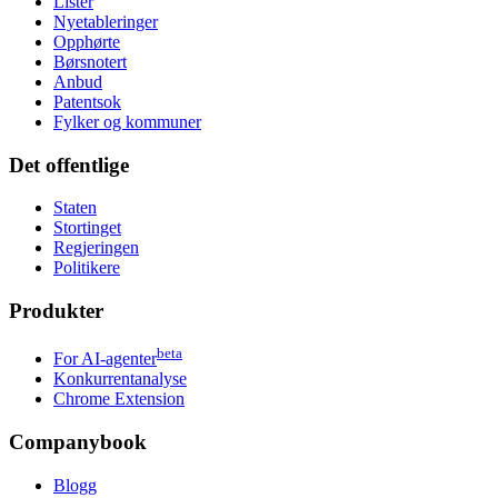
Lister
Nyetableringer
Opphørte
Børsnotert
Anbud
Patentsok
Fylker og kommuner
Det offentlige
Staten
Stortinget
Regjeringen
Politikere
Produkter
beta
For AI-agenter
Konkurrentanalyse
Chrome Extension
Companybook
Blogg