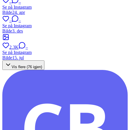
–
–
Se på Instagram
Bilde
24. apr
–
–
Se på Instagram
Bilde
3. des
2.3K
–
Se på Instagram
Bilde
15. jul
Vis flere (
76
igjen)
CB