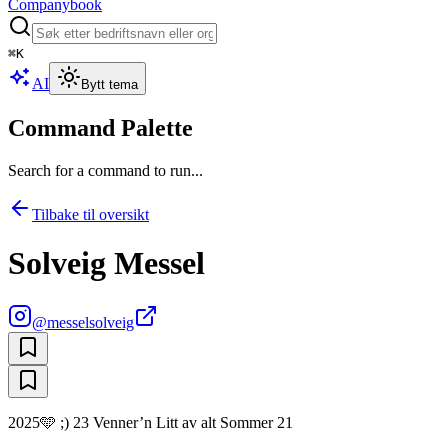
Companybook
⌘
K
AI
Bytt tema
Command Palette
Search for a command to run...
Tilbake til oversikt
Solveig Messel
@
messelsolveig
2025🩵 ;) 23 Venner’n Litt av alt Sommer 21