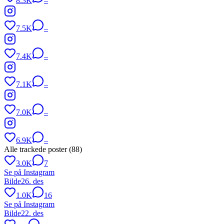
8.3K
–
7.5K
–
7.4K
–
7.1K
–
7.0K
–
6.9K
–
Alle trackede poster (
88
)
3.0K
7
Se på Instagram
Bilde
26. des
1.0K
16
Se på Instagram
Bilde
22. des