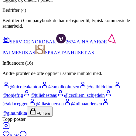
Bedrifter (
4
)
Bedrifter i Companybook de har relasjoner til, typisk kommersielle
samarbeid.
SERVICE NORDBAK
2674 AINA AARØE
PALMESUS AS
SPRAYTANHUSET AS
Influencere (
16
)
Andre profiler de ofte opptrer i samme innhold med.
@
nicoleakanton
@
amalieolufsen
@
nathildelinn
@
tonjefrig
@
juliehestaas
@
ceciliem_schjetlein
@
aidaceggen
@
iliastenersen
@
niinaandersen
@
gina.nikita
+
6
flere
Topp-poster