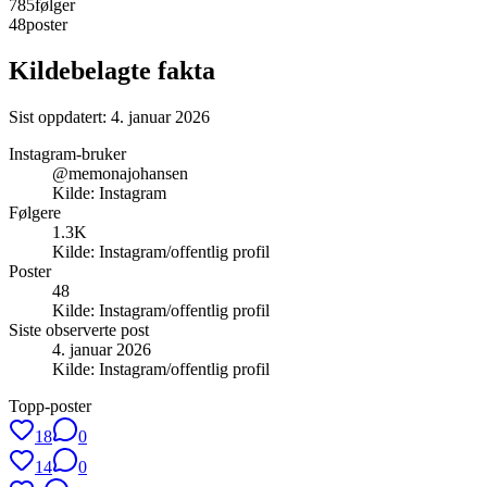
785
følger
48
poster
Kildebelagte fakta
Sist oppdatert:
4. januar 2026
Instagram-bruker
@memonajohansen
Kilde:
Instagram
Følgere
1.3K
Kilde:
Instagram/offentlig profil
Poster
48
Kilde:
Instagram/offentlig profil
Siste observerte post
4. januar 2026
Kilde:
Instagram/offentlig profil
Topp-poster
18
0
14
0