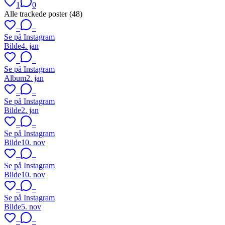
1
0
Alle trackede poster (
48
)
–
–
Se på Instagram
Bilde
4. jan
–
–
Se på Instagram
Album
2. jan
–
–
Se på Instagram
Bilde
2. jan
–
–
Se på Instagram
Bilde
10. nov
–
–
Se på Instagram
Bilde
10. nov
–
–
Se på Instagram
Bilde
5. nov
–
–