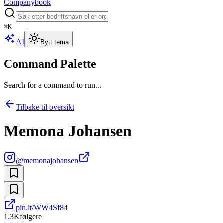
Companybook
⌘
K
AI
Bytt tema
Command Palette
Search for a command to run...
Tilbake til oversikt
Memona Johansen
@
memonajohansen
pin.it/WW4Sf84
1.3K
følgere