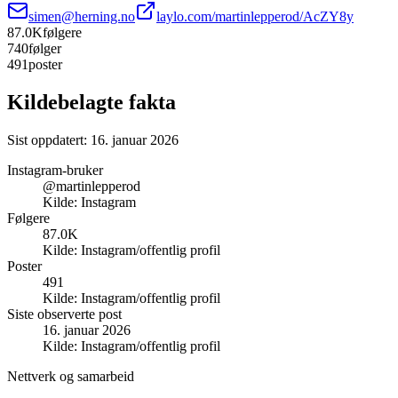
simen@herning.no
laylo.com/martinlepperod/AcZY8y
87.0K
følgere
740
følger
491
poster
Kildebelagte fakta
Sist oppdatert:
16. januar 2026
Instagram-bruker
@martinlepperod
Kilde:
Instagram
Følgere
87.0K
Kilde:
Instagram/offentlig profil
Poster
491
Kilde:
Instagram/offentlig profil
Siste observerte post
16. januar 2026
Kilde:
Instagram/offentlig profil
Nettverk og samarbeid