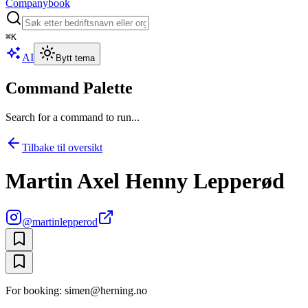
Companybook
⌘
K
AI
Bytt tema
Command Palette
Search for a command to run...
Tilbake til oversikt
Martin Axel Henny Lepperød
@
martinlepperod
For booking: simen@herning.no