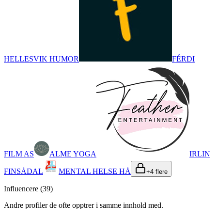
HELLESVIK HUMOR
FÉRDI
FILM AS
ALME YOGA
IRLIN
FINSÅDAL
MENTAL HELSE HÅ
+
4
flere
Influencere (
39
)
Andre profiler de ofte opptrer i samme innhold med.