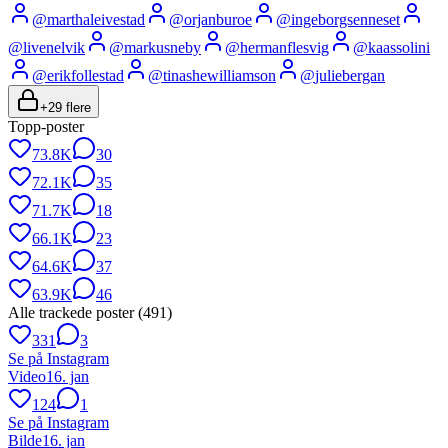
@
marthaleivestad
@
orjanburoe
@
ingeborgsenneset
@
livenelvik
@
markusneby
@
hermanflesvig
@
kaassolini
@
erikfollestad
@
tinashewilliamson
@
juliebergan
+
29
flere
Topp-poster
73.8K
30
72.1K
35
71.7K
18
66.1K
23
64.6K
37
63.9K
46
Alle trackede poster (
491
)
331
3
Se på Instagram
Video
16. jan
124
1
Se på Instagram
Bilde
16. jan