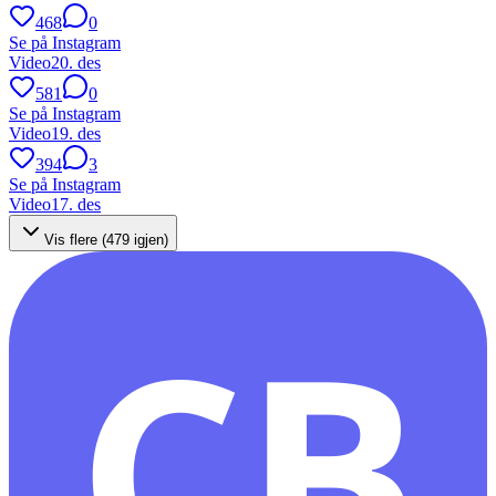
468
0
Se på Instagram
Video
20. des
581
0
Se på Instagram
Video
19. des
394
3
Se på Instagram
Video
17. des
Vis flere (
479
igjen)
CB