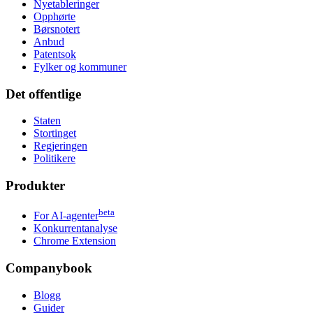
Nyetableringer
Opphørte
Børsnotert
Anbud
Patentsok
Fylker og kommuner
Det offentlige
Staten
Stortinget
Regjeringen
Politikere
Produkter
beta
For AI-agenter
Konkurrentanalyse
Chrome Extension
Companybook
Blogg
Guider