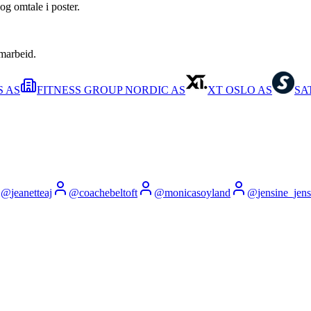
og omtale i poster.
amarbeid.
S AS
FITNESS GROUP NORDIC AS
XT OSLO AS
SA
@
jeanetteaj
@
coachebeltoft
@
monicasoyland
@
jensine_jen