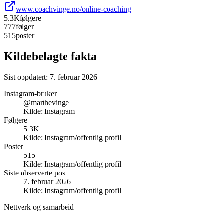
www.coachvinge.no/online-coaching
5.3K
følgere
777
følger
515
poster
Kildebelagte fakta
Sist oppdatert:
7. februar 2026
Instagram-bruker
@marthevinge
Kilde:
Instagram
Følgere
5.3K
Kilde:
Instagram/offentlig profil
Poster
515
Kilde:
Instagram/offentlig profil
Siste observerte post
7. februar 2026
Kilde:
Instagram/offentlig profil
Nettverk og samarbeid