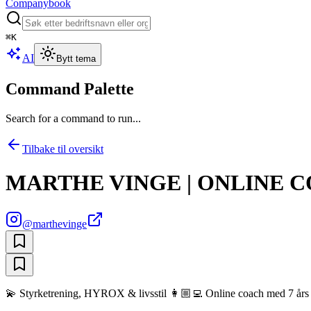
Companybook
⌘
K
AI
Bytt tema
Command Palette
Search for a command to run...
Tilbake til oversikt
MARTHE VINGE | ONLINE 
@
marthevinge
💫 Styrketrening, HYROX & livsstil 👩🏼‍💻 Online coach med 7 års e