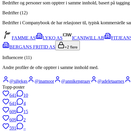
Bedrifter og personer som opptrer i samme innhold, basert på tagging 
Bedrifter (
12
)
Bedrifter i Companybook de har relasjoner til, typisk kommersielle s
FAMME AS
LYKO AS
ICANIWILL AB
FITJEAN
BERGANS FRITID AS
+
2
flere
Influencere (
11
)
Andre profiler de ofte opptrer i samme innhold med.
@
siljekgs
@
inamoor
@
annikengraav
@
adeletaarnes
Topp-poster
641
10
641
4
609
15
609
2
591
–