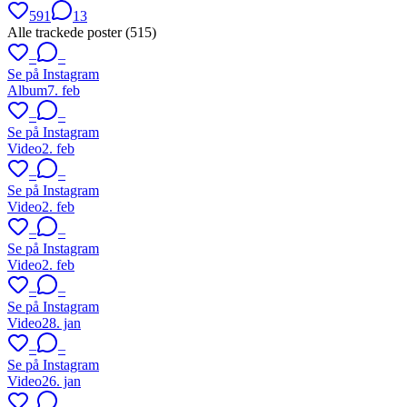
591
13
Alle trackede poster (
515
)
–
–
Se på Instagram
Album
7. feb
–
–
Se på Instagram
Video
2. feb
–
–
Se på Instagram
Video
2. feb
–
–
Se på Instagram
Video
2. feb
–
–
Se på Instagram
Video
28. jan
–
–
Se på Instagram
Video
26. jan
–
–