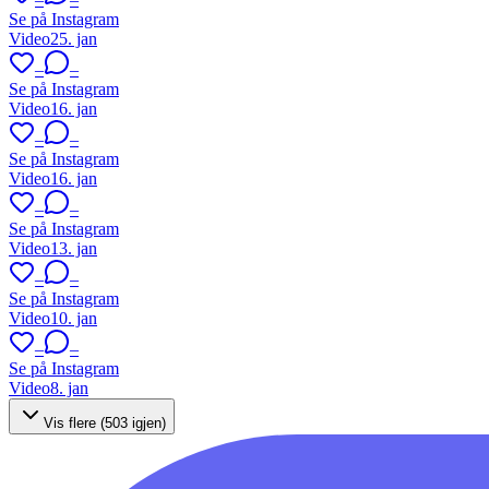
Se på Instagram
Video
25. jan
–
–
Se på Instagram
Video
16. jan
–
–
Se på Instagram
Video
16. jan
–
–
Se på Instagram
Video
13. jan
–
–
Se på Instagram
Video
10. jan
–
–
Se på Instagram
Video
8. jan
Vis flere (
503
igjen)