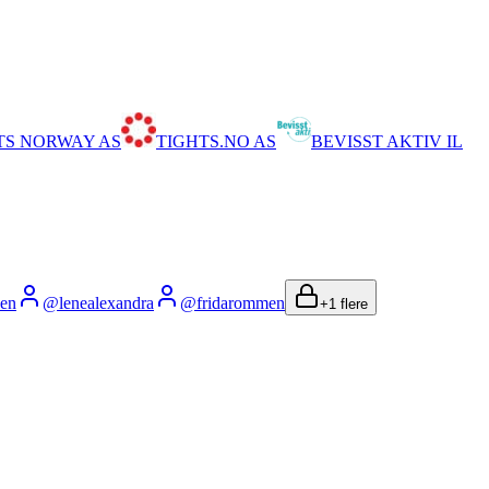
TS NORWAY AS
TIGHTS.NO AS
BEVISST AKTIV IL
sen
@
lenealexandra
@
fridarommen
+
1
flere