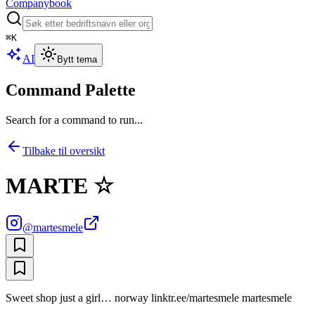
Companybook
⌘
K
AI
Bytt tema
Command Palette
Search for a command to run...
Tilbake til oversikt
MARTE ☆
@
martesmele
Sweet shop just a girl… norway linktr.ee/martesmele martesmele