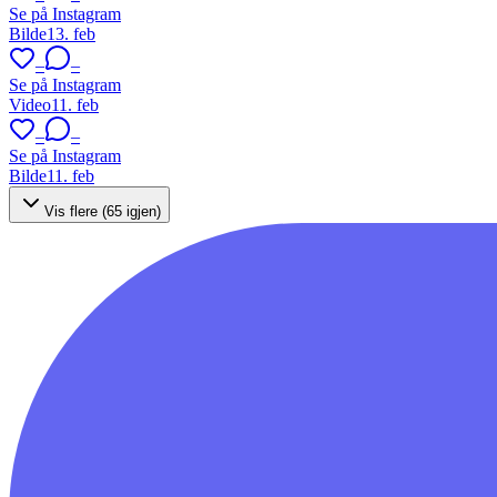
Se på Instagram
Bilde
13. feb
–
–
Se på Instagram
Video
11. feb
–
–
Se på Instagram
Bilde
11. feb
Vis flere (
65
igjen)