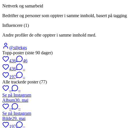
Nettverk og samarbeid
Bedrifter og personer som opptrer i samme innhold, basert på tagging 
Influencere (
1
)
Andre profiler de ofte opptrer i samme innhold med.
@
siljekgs
Topp-poster (siste 90 dager)
436
46
436
–
197
–
Alle trackede poster (
77
)
–
–
Se på Instagram
Album
30. mai
–
–
Se på Instagram
Bilde
29. mai
197
–