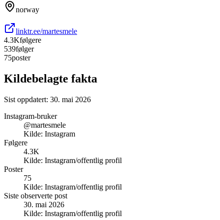
norway
linktr.ee/martesmele
4.3K
følgere
539
følger
75
poster
Kildebelagte fakta
Sist oppdatert:
30. mai 2026
Instagram-bruker
@martesmele
Kilde:
Instagram
Følgere
4.3K
Kilde:
Instagram/offentlig profil
Poster
75
Kilde:
Instagram/offentlig profil
Siste observerte post
30. mai 2026
Kilde:
Instagram/offentlig profil