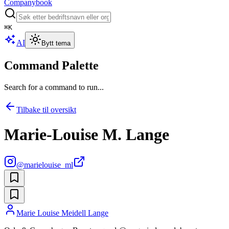
Companybook
⌘
K
AI
Bytt tema
Command Palette
Search for a command to run...
Tilbake til oversikt
Marie-Louise M. Lange
@
marielouise_ml
Marie Louise Meidell Lange