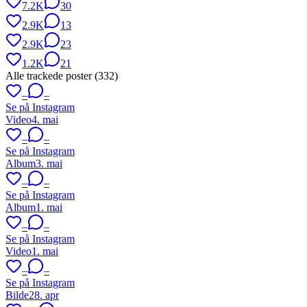
7.2K
30
2.9K
13
2.9K
23
1.2K
21
Alle trackede poster (
332
)
–
–
Se på Instagram
Video
4. mai
–
–
Se på Instagram
Album
3. mai
–
–
Se på Instagram
Album
1. mai
–
–
Se på Instagram
Video
1. mai
–
–
Se på Instagram
Bilde
28. apr