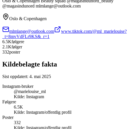
Oslo & Copenhagen Beauty squad @magasindunord_beauty
@magasindunord mlmlange@outlook.com
Oslo & Copenhagen
mlmlange@outlook.com
www.tiktok.com/@ml_marielouise?
_t=8mvVdFLr9KS&_r=1
6.5K
følgere
2.1K
følger
332
poster
Kildebelagte fakta
Sist oppdatert:
4. mai 2025
Instagram-bruker
@marielouise_ml
Kilde:
Instagram
Følgere
6.5K
Kilde:
Instagram/offentlig profil
Poster
332
Kilde:
Instagram/offentlig profil