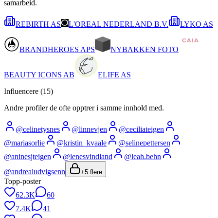
samarbeid.
REBIRTH AS
L'OREAL NEDERLAND B.V.
LYKO AS
BRANDHEROES APS
NYBAKKEN FOTO
BEAUTY ICONS AB
ELIFE AS
Influencere (
15
)
Andre profiler de ofte opptrer i samme innhold med.
@
celinetysnes
@
linnevjen
@
ceciliateigen
@
mariasorlie
@
kristin_kvaale
@
selinepettersen
@
aninesjteigen
@
lenesvindland
@
leah.behn
@
andrealudvigsenn
+
5
flere
Topp-poster
62.3K
60
7.4K
41