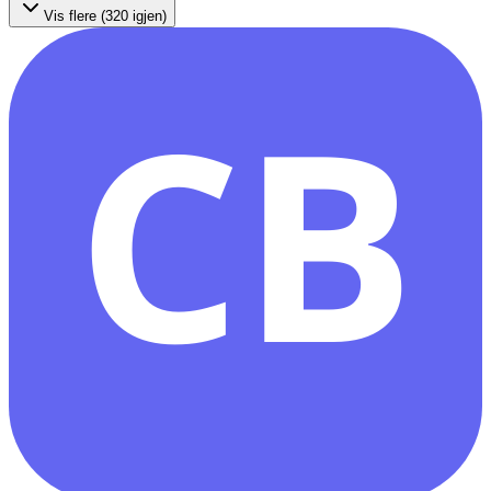
Vis flere (
320
igjen)
CB