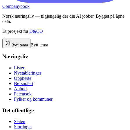
Companybook
Norsk næringsliv — tilgjengelig der din AI jobber. Bygget på åpne
data.
Et prosjekt fra
D&CO
Bytt tema
Bytt tema
Næringsliv
Lister
Nyetableringer
Opphørte
Børsnotert
Anbud
Patentsok
Fylker og kommuner
Det offentlige
Staten
Stortinget