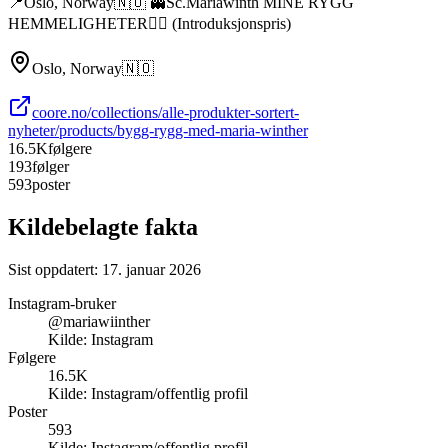
📍Oslo, Norway🇳🇴 👻Sc.Mariawinth MINE RYGG
HEMMELIGHETER👇🏼 (Introduksjonspris)
Oslo, Norway🇳🇴
coore.no/collections/alle-produkter-sortert-
nyheter/products/bygg-rygg-med-maria-winther
16.5K
følgere
193
følger
593
poster
Kildebelagte fakta
Sist oppdatert:
17. januar 2026
Instagram-bruker
@mariawiinther
Kilde:
Instagram
Følgere
16.5K
Kilde:
Instagram/offentlig profil
Poster
593
Kilde:
Instagram/offentlig profil