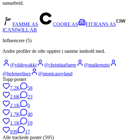
samarbeid.
FAMME AS
COORE AS
FITJEANS AS
ICANIWILL AB
Influencere (
5
)
Andre profiler de ofte opptrer i samme innhold med.
@
vildewakki
@
christinafjaere
@
maikenutsi
@
heleneelises
@
monicasoyland
Topp-poster
7.2K
58
2.6K
23
2.1K
0
1.7K
40
1.1K
19
939
17
Alle trackede poster (
595
)