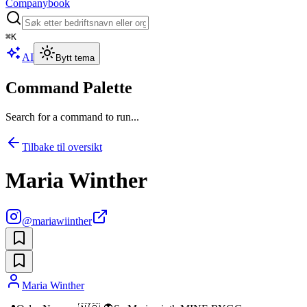
Companybook
⌘
K
AI
Bytt tema
Command Palette
Search for a command to run...
Tilbake til oversikt
Maria Winther
@
mariawiinther
Maria Winther