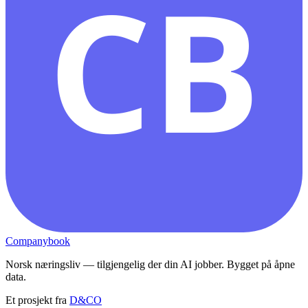
CB
Companybook
Norsk næringsliv — tilgjengelig der din AI jobber. Bygget på åpne
data.
Et prosjekt fra
D&CO