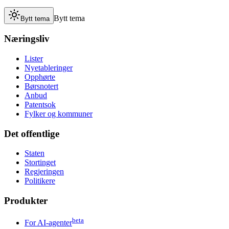
Bytt tema
Bytt tema
Næringsliv
Lister
Nyetableringer
Opphørte
Børsnotert
Anbud
Patentsok
Fylker og kommuner
Det offentlige
Staten
Stortinget
Regjeringen
Politikere
Produkter
beta
For AI-agenter