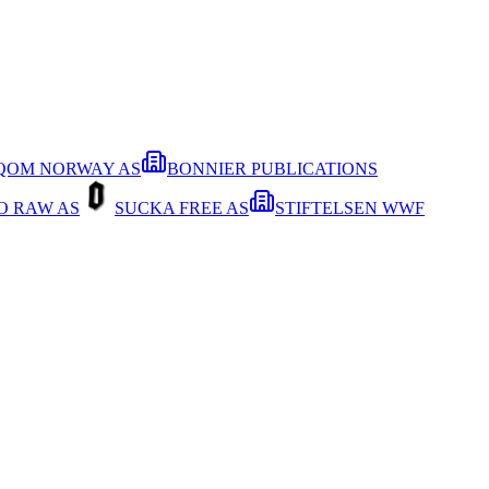
QOM NORWAY AS
BONNIER PUBLICATIONS
O RAW AS
SUCKA FREE AS
STIFTELSEN WWF