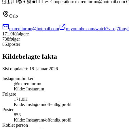
🇳🇴❤️‍🔥📚👩🏼‍🎓🏋🏼‍♀️🥗 Cooperation: marenlturmo@hotmail.com Cu
Oslo
marenlturmo@hotmail.com
m.youtube.com/watch?v=oj7fony
171.0K
følgere
738
følger
853
poster
Kildebelagte fakta
Sist oppdatert:
18. januar 2026
Instagram-bruker
@maren.turmo
Kilde:
Instagram
Følgere
171.0K
Kilde:
Instagram/offentlig profil
Poster
853
Kilde:
Instagram/offentlig profil
Koblet person