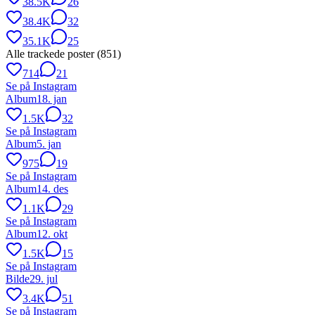
38.5K
26
38.4K
32
35.1K
25
Alle trackede poster (
851
)
714
21
Se på Instagram
Album
18. jan
1.5K
32
Se på Instagram
Album
5. jan
975
19
Se på Instagram
Album
14. des
1.1K
29
Se på Instagram
Album
12. okt
1.5K
15
Se på Instagram
Bilde
29. jul
3.4K
51
Se på Instagram