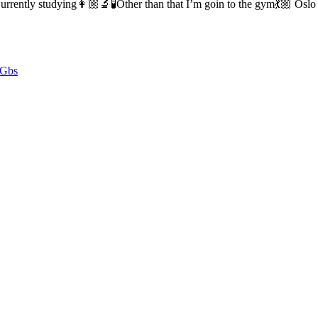
rrently studying👩🏼‍🔬🧪Other than that I’m goin to the gym💃🏼 Oslo
fGbs