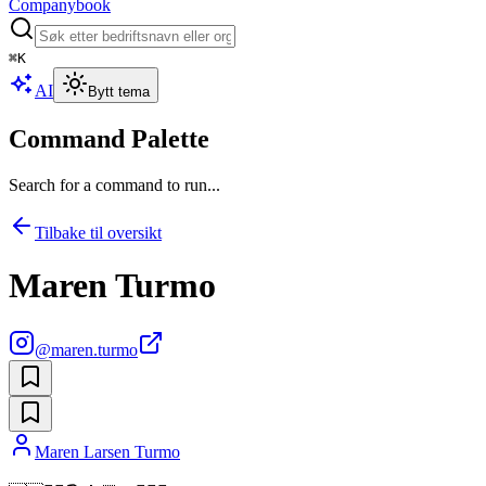
Companybook
⌘
K
AI
Bytt tema
Command Palette
Search for a command to run...
Tilbake til oversikt
Maren Turmo
@
maren.turmo
Maren Larsen Turmo