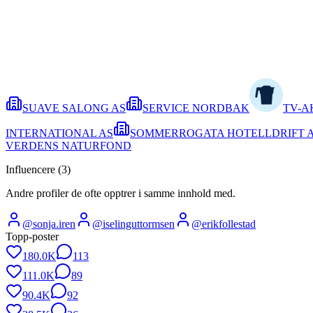
SUAVE SALONG AS
SERVICE NORDBAK
TV-A
INTERNATIONAL AS
SOMMERROGATA HOTELLDRIFT 
VERDENS NATURFOND
Influencere (
3
)
Andre profiler de ofte opptrer i samme innhold med.
@
sonja.iren
@
iselinguttormsen
@
erikfollestad
Topp-poster
180.0K
113
111.0K
89
90.4K
92