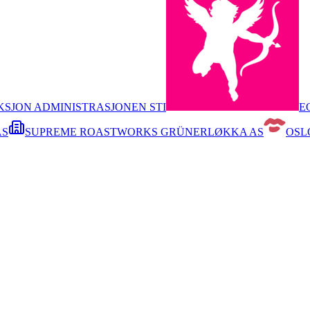
KSJON ADMINISTRASJONEN STI
E
AS
SUPREME ROASTWORKS GRÜNERLØKKA AS
OSL