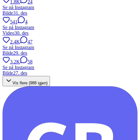
1.8K
24
Se på Instagram
Bilde
31. des
541
4
Se på Instagram
Video
30. des
2.4K
47
Se på Instagram
Bilde
29. des
3.2K
58
Se på Instagram
Bilde
27. des
Vis flere (
988
igjen)