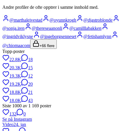
Andre profiler de ofte opptrer i samme innhold med.
@
marthaleivestad
@
oyunnkrogh
@
djastroblonde
@
sonja.iren
@
thereseaanonli
@
camilllabakken
@
ingridviklysne
@
ingeborgsenneset
@
fetishamlynn
@
chiomaacom
+
66
flere
Topp-poster
22.8K
18
20.3K
15
19.3K
12
19.2K
20
18.8K
21
18.0K
43
Siste
1000
av
1 169
poster
132
0
Se på Instagram
Video
24. jan