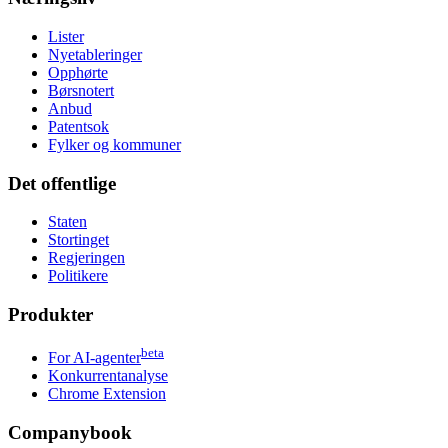
Lister
Nyetableringer
Opphørte
Børsnotert
Anbud
Patentsok
Fylker og kommuner
Det offentlige
Staten
Stortinget
Regjeringen
Politikere
Produkter
beta
For AI-agenter
Konkurrentanalyse
Chrome Extension
Companybook