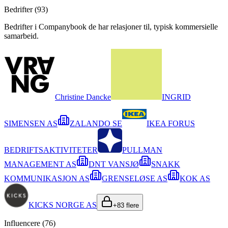
Bedrifter (
93
)
Bedrifter i Companybook de har relasjoner til, typisk kommersielle
samarbeid.
Christine Dancke
INGRID
SIMENSEN AS
ZALANDO SE
IKEA FORUS
BEDRIFTSAKTIVITETER
PULLMAN
MANAGEMENT AS
DNT VANSJØ
SNAKK
KOMMUNIKASJON AS
GRENSELØSE AS
KOK AS
KICKS NORGE AS
+
83
flere
Influencere (
76
)