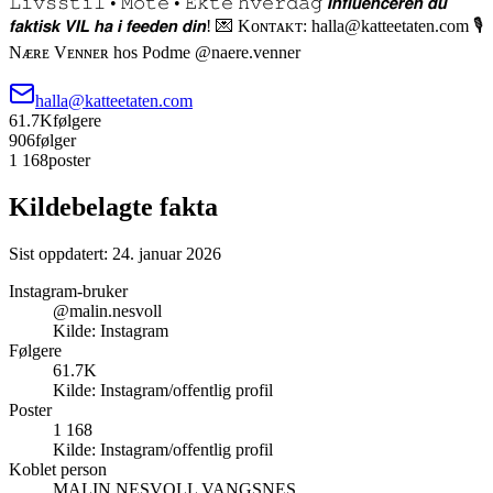
𝙻𝚒𝚟𝚜𝚜𝚝𝚒𝚕 • 𝙼𝚘𝚝𝚎 • 𝙴𝚔𝚝𝚎 𝚑𝚟𝚎𝚛𝚍𝚊𝚐 𝙄𝙣𝙛𝙡𝙪𝙚𝙣𝙘𝙚𝙧𝙚𝙣 𝙙𝙪
𝙛𝙖𝙠𝙩𝙞𝙨𝙠 𝙑𝙄𝙇 𝙝𝙖 𝙞 𝙛𝙚𝙚𝙙𝙚𝙣 𝙙𝙞𝙣! 💌 Kᴏɴᴛᴀᴋᴛ: halla@katteetaten.com 🎙️
Nᴁʀᴇ Vᴇɴɴᴇʀ hos Podme @naere.venner
halla@katteetaten.com
61.7K
følgere
906
følger
1 168
poster
Kildebelagte fakta
Sist oppdatert:
24. januar 2026
Instagram-bruker
@malin.nesvoll
Kilde:
Instagram
Følgere
61.7K
Kilde:
Instagram/offentlig profil
Poster
1 168
Kilde:
Instagram/offentlig profil
Koblet person
MALIN NESVOLL VANGSNES