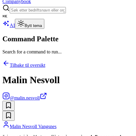
Companybook
⌘
K
AI
Bytt tema
Command Palette
Search for a command to run...
Tilbake til oversikt
Malin Nesvoll
@
malin.nesvoll
Malin Nesvoll Vangsnes