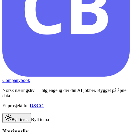
CB
Companybook
Norsk næringsliv — tilgjengelig der din AI jobber. Bygget på åpne
data.
Et prosjekt fra
D&CO
Bytt tema
Bytt tema
Næringsliv