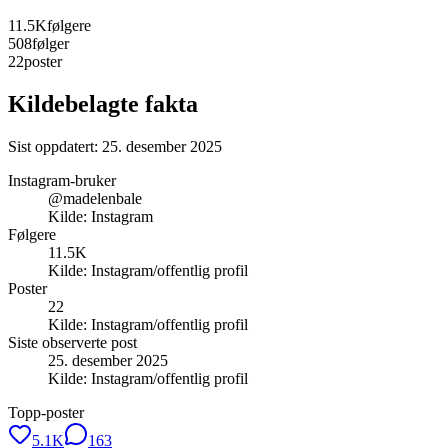
11.5K
følgere
508
følger
22
poster
Kildebelagte fakta
Sist oppdatert:
25. desember 2025
Instagram-bruker
@madelenbale
Kilde:
Instagram
Følgere
11.5K
Kilde:
Instagram/offentlig profil
Poster
22
Kilde:
Instagram/offentlig profil
Siste observerte post
25. desember 2025
Kilde:
Instagram/offentlig profil
Topp-poster
5.1K
163