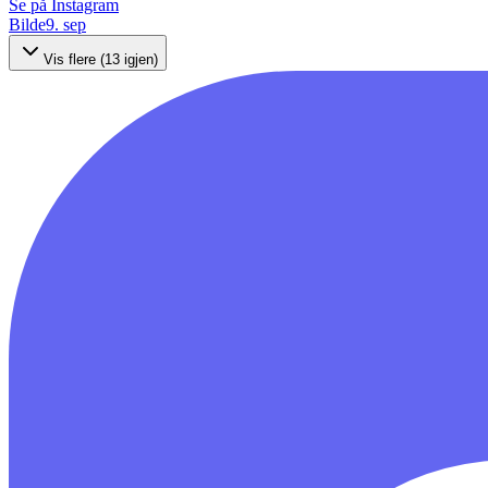
Se på Instagram
Bilde
9. sep
Vis flere (
13
igjen)