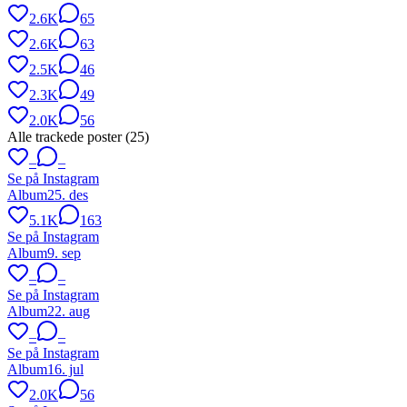
2.6K
65
2.6K
63
2.5K
46
2.3K
49
2.0K
56
Alle trackede poster (
25
)
–
–
Se på Instagram
Album
25. des
5.1K
163
Se på Instagram
Album
9. sep
–
–
Se på Instagram
Album
22. aug
–
–
Se på Instagram
Album
16. jul
2.0K
56