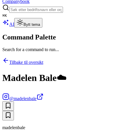
Companybook
⌘
K
AI
Bytt tema
Command Palette
Search for a command to run...
Tilbake til oversikt
Madelen Bale☁️
@
madelenbale
madelenbale