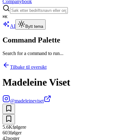
Companybook
⌘
K
AI
Bytt tema
Command Palette
Search for a command to run...
Tilbake til oversikt
Madeleine Viset
@
madeleineviset
5.6K
følgere
603
følger
42
poster