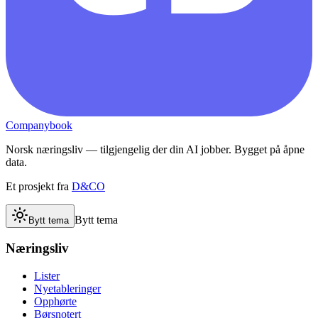
Companybook
Norsk næringsliv — tilgjengelig der din AI jobber. Bygget på åpne
data.
Et prosjekt fra
D&CO
Bytt tema
Bytt tema
Næringsliv
Lister
Nyetableringer
Opphørte
Børsnotert