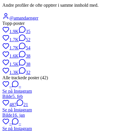
Andre profiler de ofte opptrer i samme innhold med.
@
amandaenger
Topp-poster
1.9K
35
1.7K
52
1.7K
54
1.6K
38
1.5K
38
1.3K
32
Alle trackede poster (
42
)
–
–
Se på Instagram
Bilde
5. feb
487
21
Se på Instagram
Bilde
16. jan
–
–
Se på Instagram