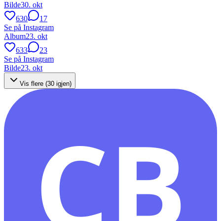
Bilde
30. okt
630
17
Se på Instagram
Album
23. okt
633
23
Se på Instagram
Bilde
23. okt
Vis flere (
30
igjen)
CB