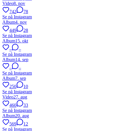
Video
8. nov
742
78
Se på Instagram
Album
4. nov
449
28
Se på Instagram
Album
15. okt
–
–
Se på Instagram
Album
14. sep
–
–
Se på Instagram
Album
7. sep
250
10
Se på Instagram
Video
27. aug
460
33
Se på Instagram
Album
20. aug
569
12
Se på Instagram