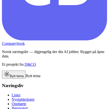
Companybook
Norsk næringsliv — tilgjengelig der din AI jobber. Bygget på åpne
data.
Et prosjekt fra
D&CO
Bytt tema
Bytt tema
Næringsliv
Lister
Nyetableringer
Opphørte
Børsnotert