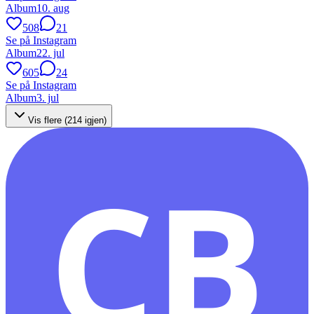
Album
10. aug
508
21
Se på Instagram
Album
22. jul
605
24
Se på Instagram
Album
3. jul
Vis flere (
214
igjen)
CB