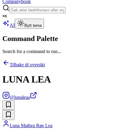
Companybook
⌘
K
AI
Bytt tema
Command Palette
Search for a command to run...
Tilbake til oversikt
LUNA LEA
@
lunaleaa
Luna Mathea Røe Lea