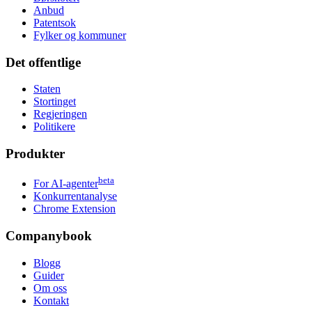
Anbud
Patentsok
Fylker og kommuner
Det offentlige
Staten
Stortinget
Regjeringen
Politikere
Produkter
beta
For AI-agenter
Konkurrentanalyse
Chrome Extension
Companybook
Blogg
Guider
Om oss
Kontakt