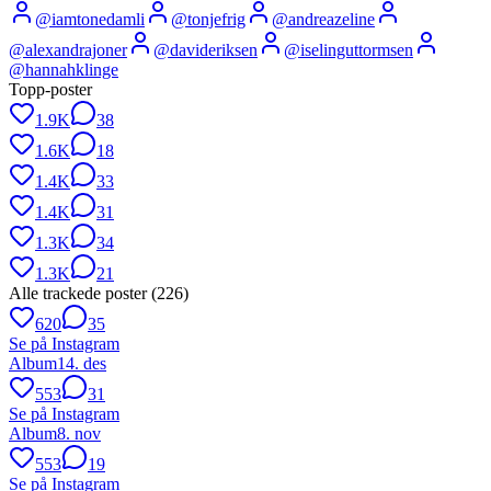
@
iamtonedamli
@
tonjefrig
@
andreazeline
@
alexandrajoner
@
davideriksen
@
iselinguttormsen
@
hannahklinge
Topp-poster
1.9K
38
1.6K
18
1.4K
33
1.4K
31
1.3K
34
1.3K
21
Alle trackede poster (
226
)
620
35
Se på Instagram
Album
14. des
553
31
Se på Instagram
Album
8. nov
553
19
Se på Instagram