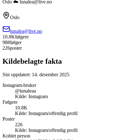
Oslo ☁️ lunalea@live.no
Oslo
lunalea@live.no
10.8K
følgere
988
følger
226
poster
Kildebelagte fakta
Sist oppdatert:
14. desember 2025
Instagram-bruker
@lunaleaa
Kilde:
Instagram
Følgere
10.8K
Kilde:
Instagram/offentlig profil
Poster
226
Kilde:
Instagram/offentlig profil
Koblet person