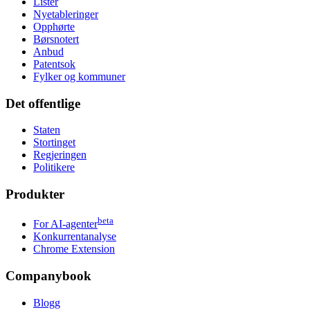
Lister
Nyetableringer
Opphørte
Børsnotert
Anbud
Patentsok
Fylker og kommuner
Det offentlige
Staten
Stortinget
Regjeringen
Politikere
Produkter
beta
For AI-agenter
Konkurrentanalyse
Chrome Extension
Companybook
Blogg