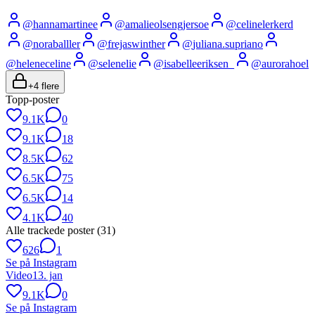
@
hannamartinee
@
amalieolsengjersoe
@
celinelerkerd
@
noraballler
@
frejaswinther
@
juliana.supriano
@
heleneceline
@
selenelie
@
isabelleeriksen_
@
aurorahoel
+
4
flere
Topp-poster
9.1K
0
9.1K
18
8.5K
62
6.5K
75
6.5K
14
4.1K
40
Alle trackede poster (
31
)
626
1
Se på Instagram
Video
13. jan
9.1K
0
Se på Instagram