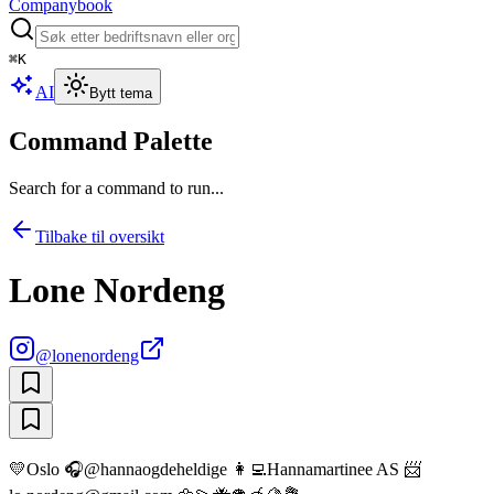
Companybook
⌘
K
AI
Bytt tema
Command Palette
Search for a command to run...
Tilbake til oversikt
Lone Nordeng
@
lonenordeng
💛Oslo 🎧@hannaogdeheldige 👩‍💻Hannamartinee AS 📨