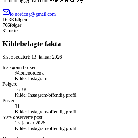
lo.nordeng@gmail.com 🌼💫🐝🪩🍯🍋💐
lo.nordeng@gmail.com
16.3K
følgere
766
følger
31
poster
Kildebelagte fakta
Sist oppdatert:
13. januar 2026
Instagram-bruker
@lonenordeng
Kilde:
Instagram
Følgere
16.3K
Kilde:
Instagram/offentlig profil
Poster
31
Kilde:
Instagram/offentlig profil
Siste observerte post
13. januar 2026
Kilde:
Instagram/offentlig profil