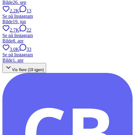
Bilde
26. sep
2.2K
13
Se på Instagram
Bilde
19. jun
2.7K
22
Se på Instagram
Bilde
8. apr
3.0K
33
Se på Instagram
Bilde
1. apr
Vis flere (
19
igjen)
CB