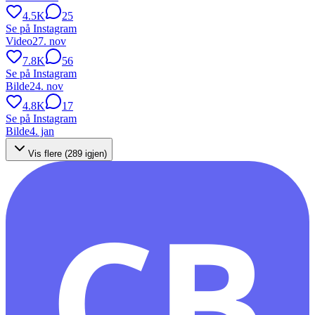
4.5K
25
Se på Instagram
Video
27. nov
7.8K
56
Se på Instagram
Bilde
24. nov
4.8K
17
Se på Instagram
Bilde
4. jan
Vis flere (
289
igjen)
CB