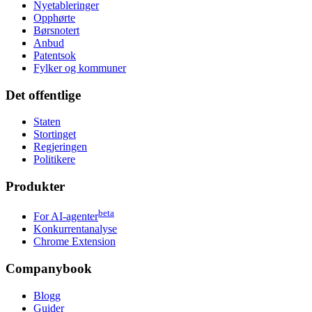
Nyetableringer
Opphørte
Børsnotert
Anbud
Patentsok
Fylker og kommuner
Det offentlige
Staten
Stortinget
Regjeringen
Politikere
Produkter
beta
For AI-agenter
Konkurrentanalyse
Chrome Extension
Companybook
Blogg
Guider