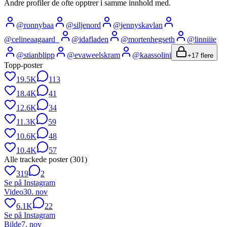
Andre profiler de ofte opptrer i samme innhold med.
@
ronnybaa
@
siljenord
@
jennyskavlan
@
celineaagaard_
@
idafladen
@
mortenhegseth
@
linniiie
@
stianblipp
@
evaweelskram
@
kaassolini
+
17
flere
Topp-poster
19.5K
113
18.4K
41
12.6K
34
11.3K
59
10.6K
48
10.4K
57
Alle trackede poster (
301
)
319
2
Se på Instagram
Video
30. nov
6.1K
22
Se på Instagram
Bilde
7. nov