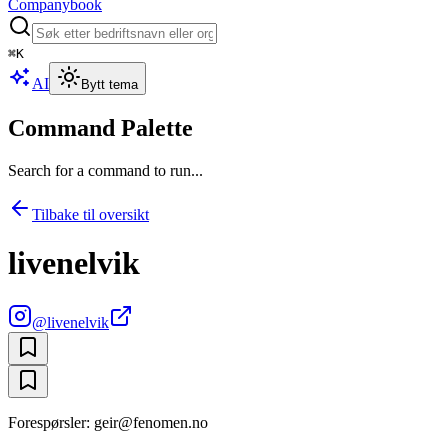
Companybook
⌘
K
AI
Bytt tema
Command Palette
Search for a command to run...
Tilbake til oversikt
livenelvik
@
livenelvik
Forespørsler: geir@fenomen.no