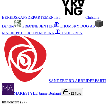
BEREDSKAPSDEPARTEMENTET
Christine
Dancke
GRØNNE JENTER
CHOMSKY DOG AS
MALIN PETTERSEN MUSIKK
DAHLGREN
SANDEFJORD ARBEIDERPARTI
MAKESTYLE Janne Borlaug
+
12
flere
Influencere (
27
)