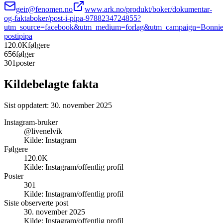
geir@fenomen.no
www.ark.no/produkt/boker/dokumentar-
og-faktaboker/post-i-pipa-9788234724855?
utm_source=facebook&utm_medium=forlag&utm_campaign=Bonnie
postipipa
120.0K
følgere
656
følger
301
poster
Kildebelagte fakta
Sist oppdatert:
30. november 2025
Instagram-bruker
@livenelvik
Kilde:
Instagram
Følgere
120.0K
Kilde:
Instagram/offentlig profil
Poster
301
Kilde:
Instagram/offentlig profil
Siste observerte post
30. november 2025
Kilde:
Instagram/offentlig profil