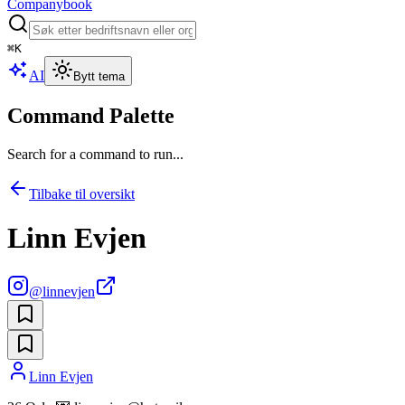
Companybook
⌘
K
AI
Bytt tema
Command Palette
Search for a command to run...
Tilbake til oversikt
Linn Evjen
@
linnevjen
Linn Evjen