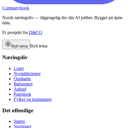
Companybook
Norsk næringsliv — tilgjengelig der din AI jobber. Bygget på åpne
data.
Et prosjekt fra
D&CO
Bytt tema
Bytt tema
Næringsliv
Lister
Nyetableringer
Opphørte
Børsnotert
Anbud
Patentsok
Fylker og kommuner
Det offentlige
Staten
Stortinget