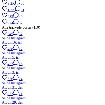
3.2K
65
1.3K
31
935
40
924
32
Alle trackede poster (
110
)
345
37
Se på Instagram
Album
16. jan
488
17
Se på Instagram
Album
5. jan
422
16
Se på Instagram
Album
3. jan
536
24
Se på Instagram
Album
31. des
873
21
Se på Instagram
Album
29. des