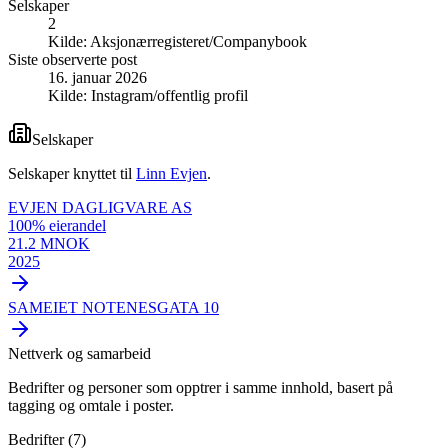
Selskaper
2
Kilde:
Aksjonærregisteret/Companybook
Siste observerte post
16. januar 2026
Kilde:
Instagram/offentlig profil
Selskaper
Selskaper knyttet til
Linn Evjen
.
EVJEN DAGLIGVARE AS
100
% eierandel
21.2 MNOK
2025
SAMEIET NOTENESGATA 10
Nettverk og samarbeid
Bedrifter og personer som opptrer i samme innhold, basert på
tagging og omtale i poster.
Bedrifter (
7
)