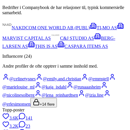
Bedrifter i Companybook de har relasjoner til, typisk kommersielle
samarbeid.
NAKDCOM ONE WORLD AB (PUBL)
TI-MO AS
MARVIST CAPITAL AS
C&J STUDIO AS
BERG-
LARSEN AS
THIS IS AS
CASPARA ITEMS AS
Influencere (
24
)
Andre profiler de ofte opptrer i samme innhold med.
@
celinetysnes
@
emily.and.christian
@
emmstell
@
marielouise_ml
@
kaja_isdahl
@
runaaasheim
@
nicolinesolberg
@
lena_reinhardtsen
@
izia.line
@
erlesimonsen
+
14
flere
Topp-poster
3.6K
141
3.2K
23