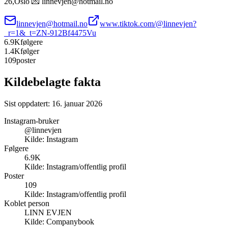
26,Oslo 💌 linnevjen@hotmail.no
linnevjen@hotmail.no
www.tiktok.com/@linnevjen?
_r=1&_t=ZN-912Bf4475Vu
6.9K
følgere
1.4K
følger
109
poster
Kildebelagte fakta
Sist oppdatert:
16. januar 2026
Instagram-bruker
@linnevjen
Kilde:
Instagram
Følgere
6.9K
Kilde:
Instagram/offentlig profil
Poster
109
Kilde:
Instagram/offentlig profil
Koblet person
LINN EVJEN
Kilde:
Companybook