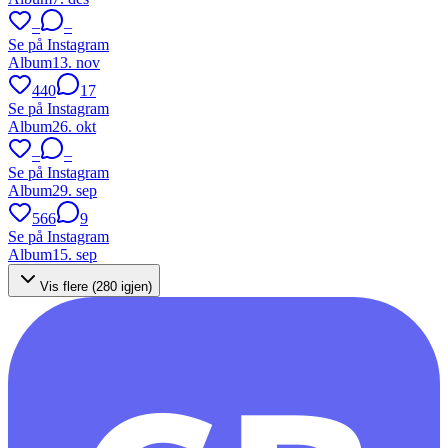
–
–
Se på Instagram
Album
13. nov
440
17
Se på Instagram
Album
26. okt
–
–
Se på Instagram
Album
29. sep
566
9
Se på Instagram
Album
15. sep
Vis flere (
280
igjen)