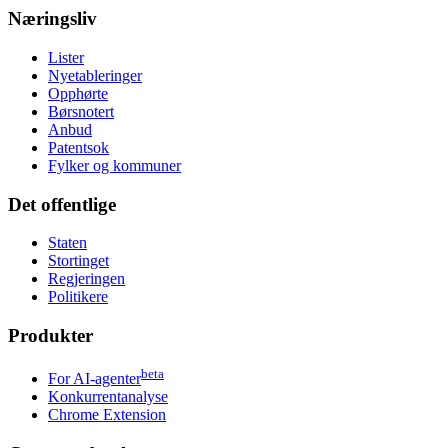
Næringsliv
Lister
Nyetableringer
Opphørte
Børsnotert
Anbud
Patentsok
Fylker og kommuner
Det offentlige
Staten
Stortinget
Regjeringen
Politikere
Produkter
beta
For AI-agenter
Konkurrentanalyse
Chrome Extension