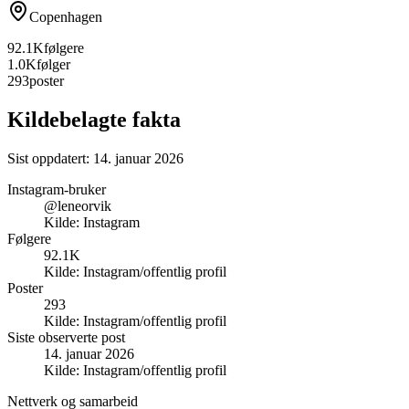
Copenhagen
92.1K
følgere
1.0K
følger
293
poster
Kildebelagte fakta
Sist oppdatert:
14. januar 2026
Instagram-bruker
@leneorvik
Kilde:
Instagram
Følgere
92.1K
Kilde:
Instagram/offentlig profil
Poster
293
Kilde:
Instagram/offentlig profil
Siste observerte post
14. januar 2026
Kilde:
Instagram/offentlig profil
Nettverk og samarbeid