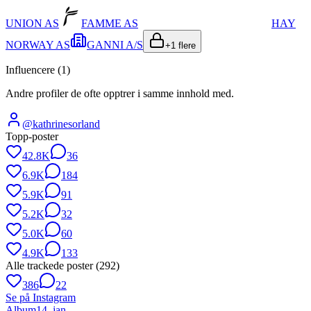
UNION AS
FAMME AS
HAY
NORWAY AS
GANNI A/S
+
1
flere
Influencere (
1
)
Andre profiler de ofte opptrer i samme innhold med.
@
kathrinesorland
Topp-poster
42.8K
36
6.9K
184
5.9K
91
5.2K
32
5.0K
60
4.9K
133
Alle trackede poster (
292
)
386
22
Se på Instagram
Album
14. jan