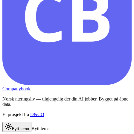
CB
Companybook
Norsk næringsliv — tilgjengelig der din AI jobber. Bygget på åpne
data.
Et prosjekt fra
D&CO
Bytt tema
Bytt tema