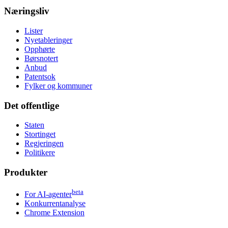
Næringsliv
Lister
Nyetableringer
Opphørte
Børsnotert
Anbud
Patentsok
Fylker og kommuner
Det offentlige
Staten
Stortinget
Regjeringen
Politikere
Produkter
beta
For AI-agenter
Konkurrentanalyse
Chrome Extension