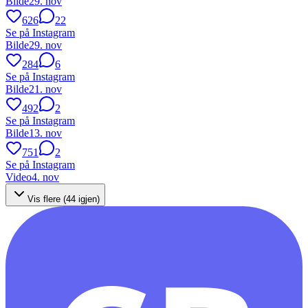
Bilde
29. nov
626
22
Se på Instagram
Bilde
29. nov
284
6
Se på Instagram
Bilde
21. nov
492
2
Se på Instagram
Bilde
13. nov
751
2
Se på Instagram
Video
4. nov
Vis flere (
44
igjen)