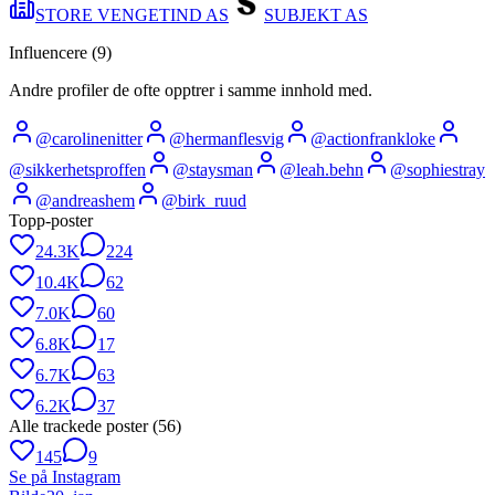
STORE VENGETIND AS
SUBJEKT AS
Influencere (
9
)
Andre profiler de ofte opptrer i samme innhold med.
@
carolinenitter
@
hermanflesvig
@
actionfrankloke
@
sikkerhetsproffen
@
staysman
@
leah.behn
@
sophiestray
@
andreashem
@
birk_ruud
Topp-poster
24.3K
224
10.4K
62
7.0K
60
6.8K
17
6.7K
63
6.2K
37
Alle trackede poster (
56
)
145
9
Se på Instagram