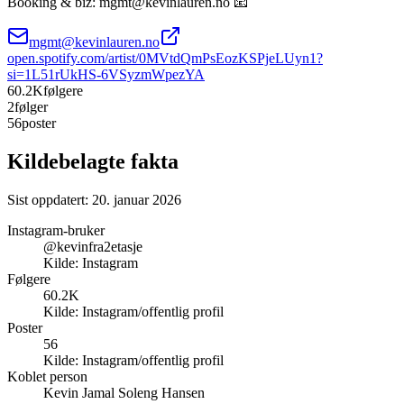
Booking & biz: mgmt@kevinlauren.no 📧
mgmt@kevinlauren.no
open.spotify.com/artist/0MVtdQmPsEozKSPjeLUyn1?
si=1L51rUkHS-6VSyzmWpezYA
60.2K
følgere
2
følger
56
poster
Kildebelagte fakta
Sist oppdatert:
20. januar 2026
Instagram-bruker
@kevinfra2etasje
Kilde:
Instagram
Følgere
60.2K
Kilde:
Instagram/offentlig profil
Poster
56
Kilde:
Instagram/offentlig profil
Koblet person
Kevin Jamal Soleng Hansen