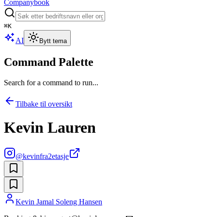
Companybook
⌘
K
AI
Bytt tema
Command Palette
Search for a command to run...
Tilbake til oversikt
Kevin Lauren
@
kevinfra2etasje
Kevin Jamal Soleng Hansen