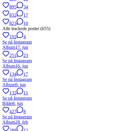
895
34
832
17
823
10
Alle trackede poster (
655
)
192
4
Se på Instagram
Album
17. jun
251
23
Se på Instagram
Album
16. jun
134
17
Se på Instagram
Album
9. jun
132
11
Se på Instagram
Bilde
8. jun
427
8
Se på Instagram
Album
28. feb
288
12