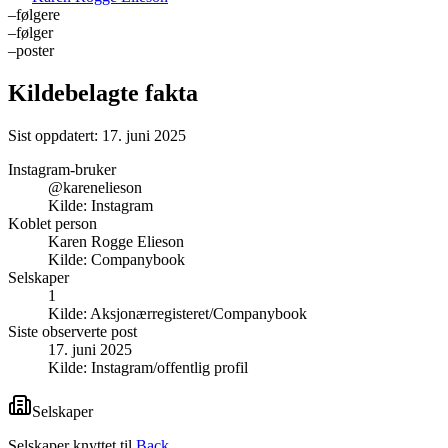
–
følgere
–
følger
–
poster
Kildebelagte fakta
Sist oppdatert:
17. juni 2025
Instagram-bruker
@karenelieson
Kilde:
Instagram
Koblet person
Karen Rogge Elieson
Kilde:
Companybook
Selskaper
1
Kilde:
Aksjonærregisteret/Companybook
Siste observerte post
17. juni 2025
Kilde:
Instagram/offentlig profil
Selskaper
Selskaper knyttet til
Back
.