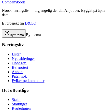
Companybook
Norsk næringsliv — tilgjengelig der din AI jobber. Bygget på åpne
data.
Et prosjekt fra
D&CO
Bytt tema
Bytt tema
Næringsliv
Lister
Nyetableringer
Opphørte
Børsnotert
Anbud
Patentsok
Fylker og kommuner
Det offentlige
Staten
Stortinget
Regjeringen