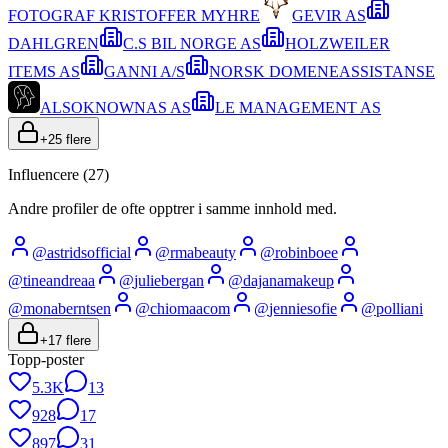
FOTOGRAF KRISTOFFER MYHRE
GEVIR AS
DAHLGREN
C.S BIL NORGE AS
HOLZWEILER
ITEMS AS
GANNI A/S
NORSK DOMENEASSISTANSE
ALSOKNOWNAS AS
LE MANAGEMENT AS
+
25
flere
Influencere (
27
)
Andre profiler de ofte opptrer i samme innhold med.
@
astridsofficial
@
rmabeauty
@
robinboee
@
tineandreaa
@
juliebergan
@
dajanamakeup
@
monaberntsen
@
chiomaacom
@
jenniesofie
@
polliani
+
17
flere
Topp-poster
5.3K
13
928
17
897
31