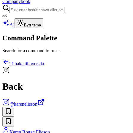
Companybook
⌘
K
AI
Bytt tema
Command Palette
Search for a command to run...
Tilbake til oversikt
Back
@
karenelieson
Karen Rogge Elieson