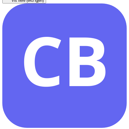
Vis flere (
643
igjen)
CB