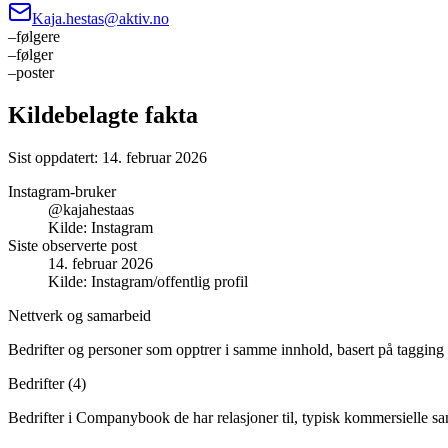
Kaja.hestas@aktiv.no
–
følgere
–
følger
–
poster
Kildebelagte fakta
Sist oppdatert:
14. februar 2026
Instagram-bruker
@kajahestaas
Kilde:
Instagram
Siste observerte post
14. februar 2026
Kilde:
Instagram/offentlig profil
Nettverk og samarbeid
Bedrifter og personer som opptrer i samme innhold, basert på tagging 
Bedrifter (
4
)
Bedrifter i Companybook de har relasjoner til, typisk kommersielle s