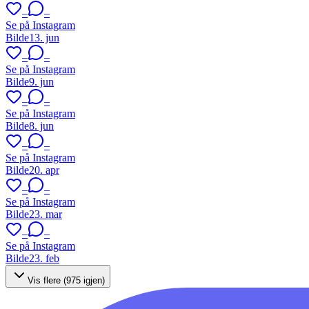
–
–
Se på Instagram
Bilde
13. jun
–
–
Se på Instagram
Bilde
9. jun
–
–
Se på Instagram
Bilde
8. jun
–
–
Se på Instagram
Bilde
20. apr
–
–
Se på Instagram
Bilde
23. mar
–
–
Se på Instagram
Bilde
23. feb
Vis flere (
975
igjen)