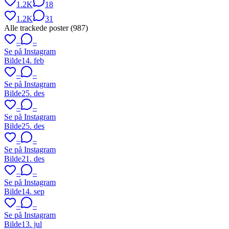
1.2K
18
1.2K
31
Alle trackede poster (
987
)
–
–
Se på Instagram
Bilde
14. feb
–
–
Se på Instagram
Bilde
25. des
–
–
Se på Instagram
Bilde
25. des
–
–
Se på Instagram
Bilde
21. des
–
–
Se på Instagram
Bilde
14. sep
–
–
Se på Instagram
Bilde
13. jul