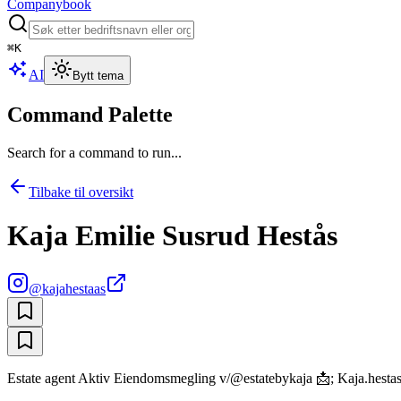
Companybook
⌘
K
AI
Bytt tema
Command Palette
Search for a command to run...
Tilbake til oversikt
Kaja Emilie Susrud Hestås
@
kajahestaas
Estate agent Aktiv Eiendomsmegling v/@estatebykaja 📩; Kaja.hesta