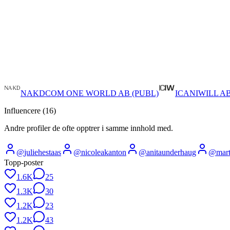
NAKDCOM ONE WORLD AB (PUBL)
ICANIWILL A
Influencere (
16
)
Andre profiler de ofte opptrer i samme innhold med.
@
juliehestaas
@
nicoleakanton
@
anitaunderhaug
@
mar
Topp-poster
1.6K
25
1.3K
30
1.2K
23
1.2K
43