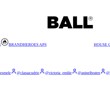
B
BRANDHEROES APS
HOUSE 
tesmele
@
claraacudrio
@
victoria_emilie
@
aninelbraten
@