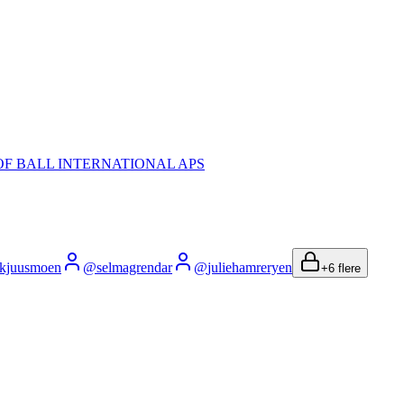
OF BALL INTERNATIONAL APS
kjuusmoen
@
selmagrendar
@
juliehamreryen
+
6
flere