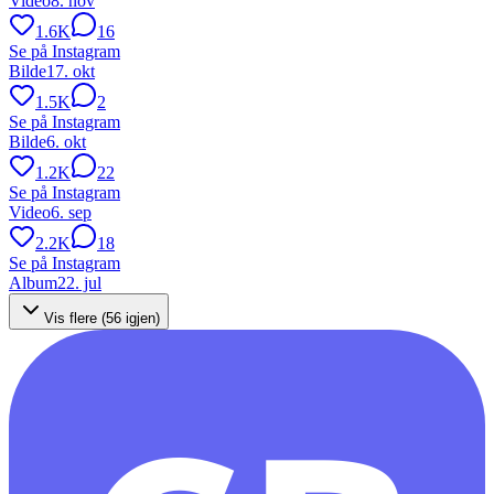
Video
8. nov
1.6K
16
Se på Instagram
Bilde
17. okt
1.5K
2
Se på Instagram
Bilde
6. okt
1.2K
22
Se på Instagram
Video
6. sep
2.2K
18
Se på Instagram
Album
22. jul
Vis flere (
56
igjen)