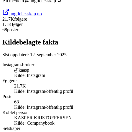
Bli medlem @ungtfellesskap 💫
ungtfellesskap.no
21.7K
følgere
1.1K
følger
68
poster
Kildebelagte fakta
Sist oppdatert:
12. september 2025
Instagram-bruker
@kaasp
Kilde:
Instagram
Følgere
21.7K
Kilde:
Instagram/offentlig profil
Poster
68
Kilde:
Instagram/offentlig profil
Koblet person
KASPER KRISTOFFERSEN
Kilde:
Companybook
Selskaper