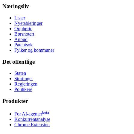
Næringsliv
Lister
Nyetableringer
Opphørte
Børsnotert
Anbud
Patentsok
Fylker og kommuner
Det offentlige
Staten
Stortinget
Regjeringen
Politikere
Produkter
beta
For AI-agenter
Konkurrentanalyse
Chrome Extension