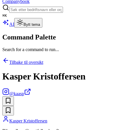
Companybook
⌘
K
AI
Bytt tema
Command Palette
Search for a command to run...
Tilbake til oversikt
Kasper Kristoffersen
@
kaasp
Kasper Kristoffersen