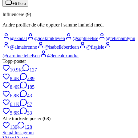
+
6
flere
Influencere (
9
)
Andre profiler de ofte opptrer i samme innhold med.
@
skadal
@
joakimkleven
@
sophieelise
@
fetishamlynn
@
almabrenne
@
isabelleberdean
@
firgisle
@
caroline.tellefsen
@
lenealexandra
Topp-poster
10.9K
127
8.4K
289
8.4K
185
6.8K
43
6.1K
57
5.6K
33
Alle trackede poster (
68
)
130
128
Se på Instagram