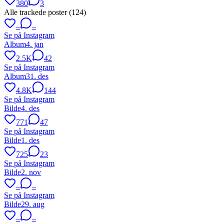
380
3
Alle trackede poster (
124
)
–
–
Se på Instagram
Album
4. jan
2.5K
42
Se på Instagram
Album
31. des
4.8K
144
Se på Instagram
Bilde
4. des
771
47
Se på Instagram
Bilde
1. des
725
23
Se på Instagram
Bilde
2. nov
–
–
Se på Instagram
Bilde
29. aug
–
–