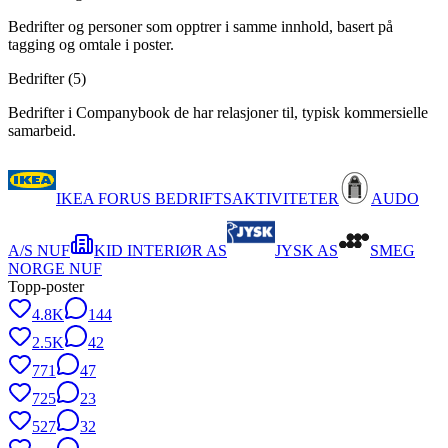
Bedrifter og personer som opptrer i samme innhold, basert på
tagging og omtale i poster.
Bedrifter (
5
)
Bedrifter i Companybook de har relasjoner til, typisk kommersielle
samarbeid.
IKEA FORUS BEDRIFTSAKTIVITETER
AUDO
A/S NUF
KID INTERIØR AS
JYSK AS
SMEG
NORGE NUF
Topp-poster
4.8K
144
2.5K
42
771
47
725
23
527
32