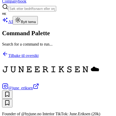
Companybook
⌘
K
AI
Bytt tema
Command Palette
Search for a command to run...
Tilbake til oversikt
𝙹 𝚄 𝙽 𝙴 𝙴 𝚁 𝙸 𝙺 𝚂 𝙴 𝙽 ☁️
@
june_eriksen
Founder of @byjune.no Interior TikTok: June.Eriksen (20k)