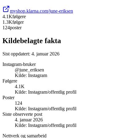
myshop.klarna.com/june-eriksen
4.1K
følgere
1.3K
følger
124
poster
Kildebelagte fakta
Sist oppdatert:
4. januar 2026
Instagram-bruker
@june_eriksen
Kilde:
Instagram
Følgere
4.1K
Kilde:
Instagram/offentlig profil
Poster
124
Kilde:
Instagram/offentlig profil
Siste observerte post
4. januar 2026
Kilde:
Instagram/offentlig profil
Nettverk og samarbeid