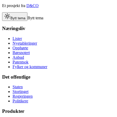
Et prosjekt fra
D&CO
Bytt tema
Bytt tema
Næringsliv
Lister
Nyetableringer
Opphørte
Børsnotert
Anbud
Patentsok
Fylker og kommuner
Det offentlige
Staten
Stortinget
Regjeringen
Politikere
Produkter