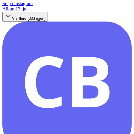
Se på Instagram
Album
17. jul
Vis flere (
303
igjen)
CB