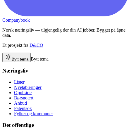
Companybook
Norsk næringsliv — tilgjengelig der din AI jobber. Bygget på åpne
data.
Et prosjekt fra
D&CO
Bytt tema
Bytt tema
Næringsliv
Lister
Nyetableringer
Opphørte
Børsnotert
Anbud
Patentsok
Fylker og kommuner
Det offentlige