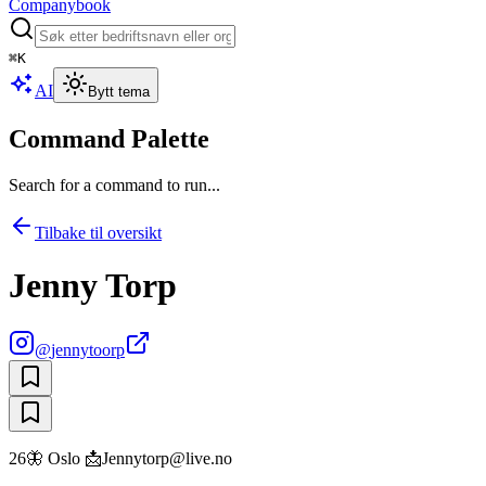
Companybook
⌘
K
AI
Bytt tema
Command Palette
Search for a command to run...
Tilbake til oversikt
Jenny Torp
@
jennytoorp
26🦋 Oslo 📩Jennytorp@live.no