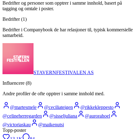
Bedrifter og personer som opptrer i samme innhold, basert på
tagging og omtale i poster.
Bedrifter (
1
)
Bedrifter i Companybook de har relasjoner til, typisk kommersielle
samarbeid.
STAVERNFESTIVALEN AS
Influencere (
8
)
Andre profiler de ofte opptrer i samme innhold med.
@
martesmele
@
ceciliateigen
@
rikkekleppesto
@
celineherregarden
@
sisseljuliana
@
aurorahoel
@
victoriaskau
@
maikenutsi
Topp-poster
13.1K
84