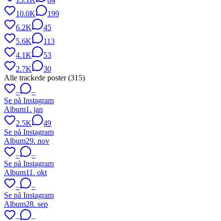
10.0K
199
6.2K
45
5.6K
113
4.1K
53
2.7K
30
Alle trackede poster (
315
)
–
–
Se på Instagram
Album
1. jan
2.5K
49
Se på Instagram
Album
29. nov
–
–
Se på Instagram
Album
11. okt
–
–
Se på Instagram
Album
28. sep
–
–