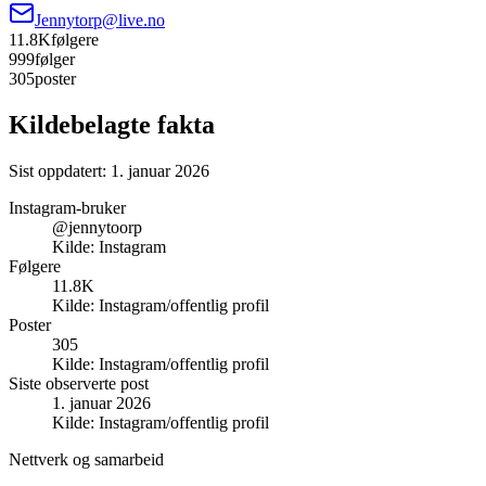
Jennytorp@live.no
11.8K
følgere
999
følger
305
poster
Kildebelagte fakta
Sist oppdatert:
1. januar 2026
Instagram-bruker
@jennytoorp
Kilde:
Instagram
Følgere
11.8K
Kilde:
Instagram/offentlig profil
Poster
305
Kilde:
Instagram/offentlig profil
Siste observerte post
1. januar 2026
Kilde:
Instagram/offentlig profil
Nettverk og samarbeid