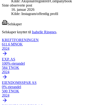
Kilde:
Aksjonærregisteret/Companybook
Siste observerte post
16. januar 2026
Kilde:
Instagram/offentlig profil
Selskaper
Selskaper knyttet til
Isabelle Ringnes
.
KREFTFORENINGEN
611.6 MNOK
2024
EXP. AS
100
% eierandel
584 TNOK
2024
EIENDOMSSPAR AS
0
% eierandel
500 TNOK
2024