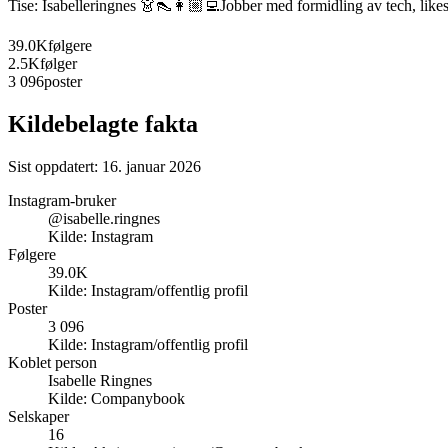
Tise: Isabelleringnes 👗👠👩🏼‍💻Jobber med formidling av tech, likest
39.0K
følgere
2.5K
følger
3 096
poster
Kildebelagte fakta
Sist oppdatert:
16. januar 2026
Instagram-bruker
@isabelle.ringnes
Kilde:
Instagram
Følgere
39.0K
Kilde:
Instagram/offentlig profil
Poster
3 096
Kilde:
Instagram/offentlig profil
Koblet person
Isabelle Ringnes
Kilde:
Companybook
Selskaper
16