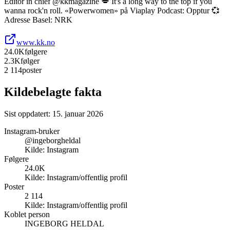
Editor in chief @kkmagazine 💋 It's a long way to the top if you
wanna rock'n roll. «Powerwomen» på Viaplay Podcast: Opptur 💞
Adresse Basel: NRK
www.kk.no
24.0K
følgere
2.3K
følger
2 114
poster
Kildebelagte fakta
Sist oppdatert:
15. januar 2026
Instagram-bruker
@ingeborgheldal
Kilde:
Instagram
Følgere
24.0K
Kilde:
Instagram/offentlig profil
Poster
2 114
Kilde:
Instagram/offentlig profil
Koblet person
INGEBORG HELDAL