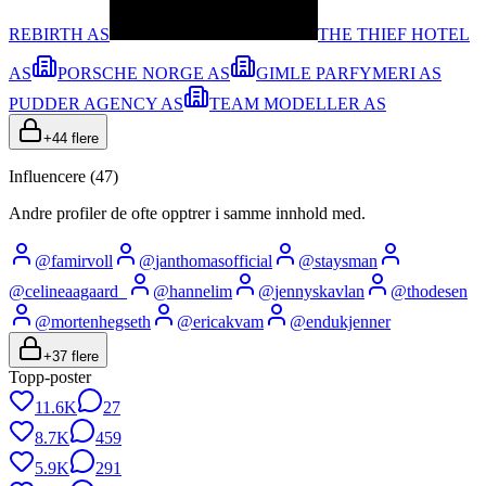
REBIRTH AS
THE THIEF HOTEL
AS
PORSCHE NORGE AS
GIMLE PARFYMERI AS
PUDDER AGENCY AS
TEAM MODELLER AS
+
44
flere
Influencere (
47
)
Andre profiler de ofte opptrer i samme innhold med.
@
famirvoll
@
janthomasofficial
@
staysman
@
celineaagaard_
@
hannelim
@
jennyskavlan
@
thodesen
@
mortenhegseth
@
ericakvam
@
endukjenner
+
37
flere
Topp-poster
11.6K
27
8.7K
459
5.9K
291