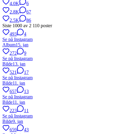
4.0K
6
2.8K
67
2.5K
86
Siste
1000
av
2 110
poster
493
4
Se på Instagram
Album
15. jan
272
9
Se på Instagram
Bilde
13. jan
521
17
Se på Instagram
Bilde
11. jan
657
13
Se på Instagram
Bilde
11. jan
223
11
Se på Instagram
Bilde
9. jan
659
43