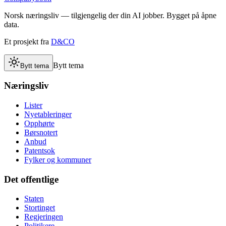
Norsk næringsliv — tilgjengelig der din AI jobber. Bygget på åpne
data.
Et prosjekt fra
D&CO
Bytt tema
Bytt tema
Næringsliv
Lister
Nyetableringer
Opphørte
Børsnotert
Anbud
Patentsok
Fylker og kommuner
Det offentlige
Staten
Stortinget
Regjeringen
Politikere