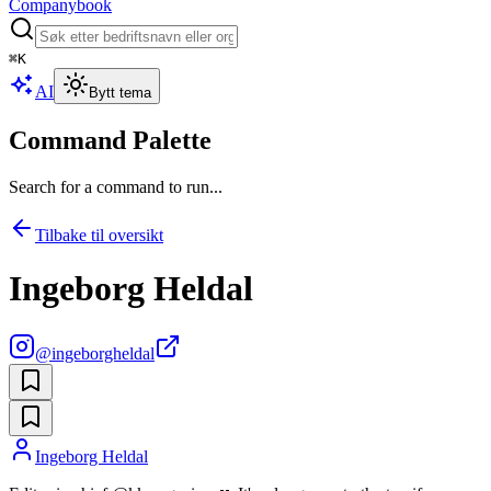
Companybook
⌘
K
AI
Bytt tema
Command Palette
Search for a command to run...
Tilbake til oversikt
Ingeborg Heldal
@
ingeborgheldal
Ingeborg Heldal