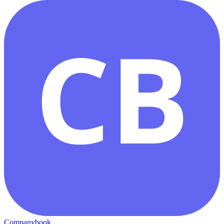
CB
Companybook