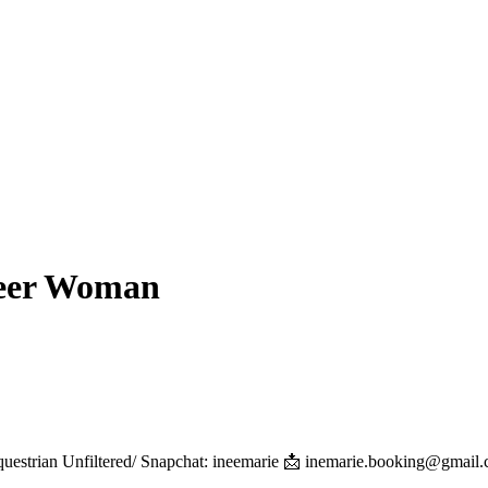
reer Woman
strian Unfiltered/ Snapchat: ineemarie 📩 inemarie.booking@gmail