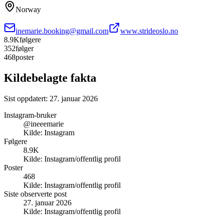
Norway
inemarie.booking@gmail.com
www.strideoslo.no
8.9K
følgere
352
følger
468
poster
Kildebelagte fakta
Sist oppdatert:
27. januar 2026
Instagram-bruker
@ineeemarie
Kilde:
Instagram
Følgere
8.9K
Kilde:
Instagram/offentlig profil
Poster
468
Kilde:
Instagram/offentlig profil
Siste observerte post
27. januar 2026
Kilde:
Instagram/offentlig profil