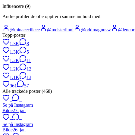
Influencere (
9
)
Andre profiler de ofte opptrer i samme innhold med.
@
minacecilieee
@
meisterlinni
@
oddmagnusw
@
leneor
Topp-poster
1.3K
8
1.3K
5
1.2K
11
1.2K
12
1.1K
13
961
57
Alle trackede poster (
468
)
–
–
Se på Instagram
Bilde
27. jan
–
–
Se på Instagram
Bilde
26. jan