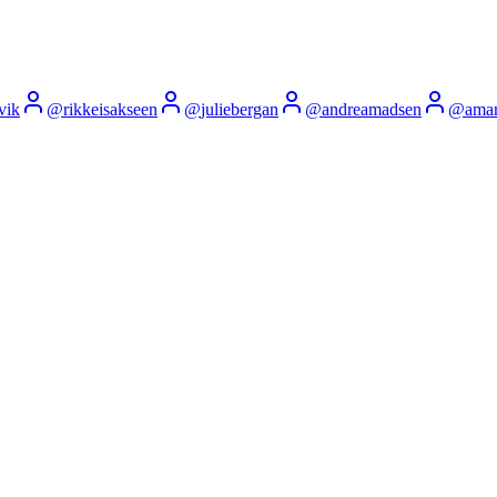
vik
@
rikkeisakseen
@
juliebergan
@
andreamadsen
@
ama