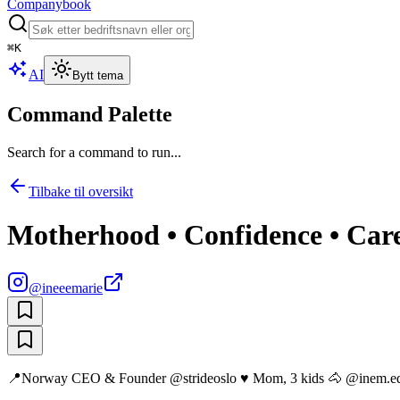
Companybook
⌘
K
AI
Bytt tema
Command Palette
Search for a command to run...
Tilbake til oversikt
Motherhood • Confidence • Ca
@
ineeemarie
📍Norway CEO & Founder @strideoslo ♥ Mom, 3 kids 🐴 @inem.eque