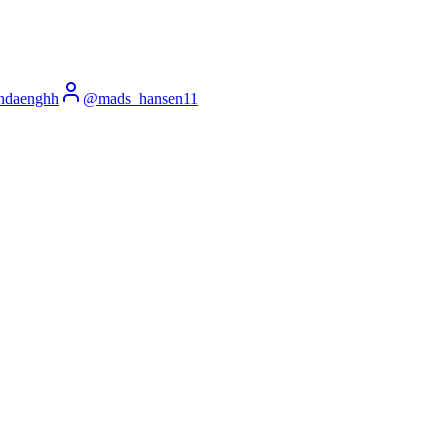
ndaenghh
@
mads_hansen11