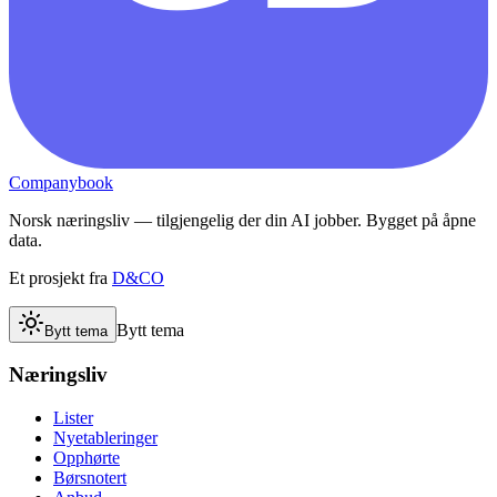
Companybook
Norsk næringsliv — tilgjengelig der din AI jobber. Bygget på åpne
data.
Et prosjekt fra
D&CO
Bytt tema
Bytt tema
Næringsliv
Lister
Nyetableringer
Opphørte
Børsnotert