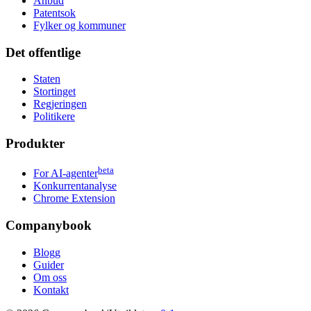
Anbud
Patentsok
Fylker og kommuner
Det offentlige
Staten
Stortinget
Regjeringen
Politikere
Produkter
beta
For AI-agenter
Konkurrentanalyse
Chrome Extension
Companybook
Blogg
Guider
Om oss
Kontakt