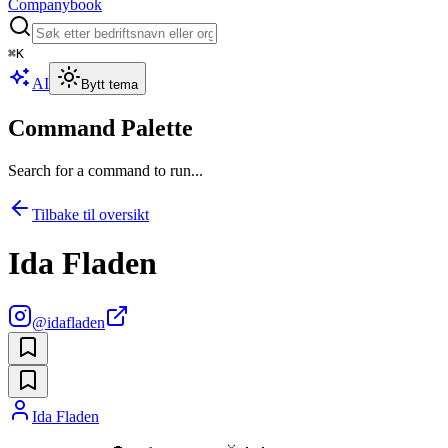
Companybook
⌘
K
AI
Bytt tema
Command Palette
Search for a command to run...
Tilbake til oversikt
Ida Fladen
@
idafladen
Ida Fladen