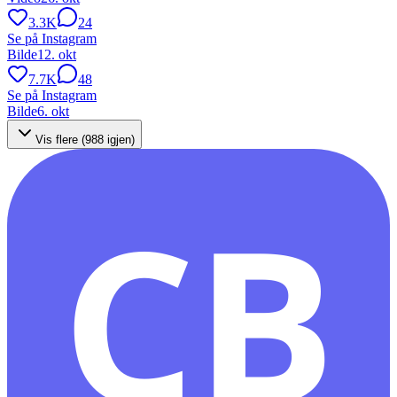
3.3K
24
Se på Instagram
Bilde
12. okt
7.7K
48
Se på Instagram
Bilde
6. okt
Vis flere (
988
igjen)
CB