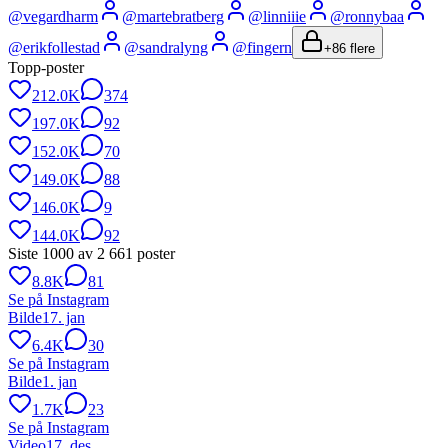
@
vegardharm
@
martebratberg
@
linniiie
@
ronnybaa
@
erikfollestad
@
sandralyng
@
fingern
+
86
flere
Topp-poster
212.0K
374
197.0K
92
152.0K
70
149.0K
88
146.0K
9
144.0K
92
Siste
1000
av
2 661
poster
8.8K
81
Se på Instagram
Bilde
17. jan
6.4K
30
Se på Instagram
Bilde
1. jan
1.7K
23
Se på Instagram
Video
17. des