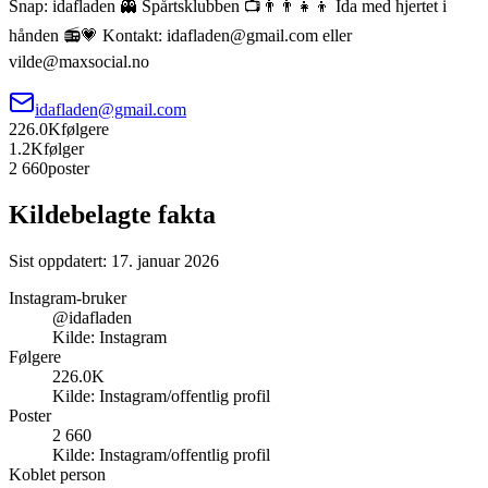
Snap: idafladen 👻 Spårtsklubben 📺👨‍👨‍👧‍👦 Ida med hjertet i
hånden 📻💗 Kontakt: idafladen@gmail.com eller
vilde@maxsocial.no
idafladen@gmail.com
226.0K
følgere
1.2K
følger
2 660
poster
Kildebelagte fakta
Sist oppdatert:
17. januar 2026
Instagram-bruker
@idafladen
Kilde:
Instagram
Følgere
226.0K
Kilde:
Instagram/offentlig profil
Poster
2 660
Kilde:
Instagram/offentlig profil
Koblet person