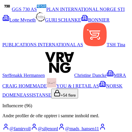
GGS 730 AS
PLAN INTERNATIONAL NORGE STI
Lotte Myrseth
GURI SCHANKE
BONNIER
PUBLICATIONS INTERNATIONAL AS
TSH Tina
Steffenakk Hermansen
Christine Dancke
MIRA
CRAIG HOMEMADE
YOU & I RETAIL AS
NORSK
DOMENEASSISTANSE
+
54
flere
Influencere (
96
)
Andre profiler de ofte opptrer i samme innhold med.
@
famirvoll
@
siljenord
@
mads_hansen11