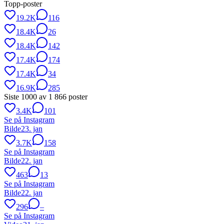
Topp-poster
19.2K
116
18.4K
26
18.4K
142
17.4K
174
17.4K
34
16.9K
285
Siste
1000
av
1 866
poster
3.4K
101
Se på Instagram
Bilde
23. jan
3.7K
158
Se på Instagram
Bilde
22. jan
463
13
Se på Instagram
Bilde
22. jan
296
–
Se på Instagram