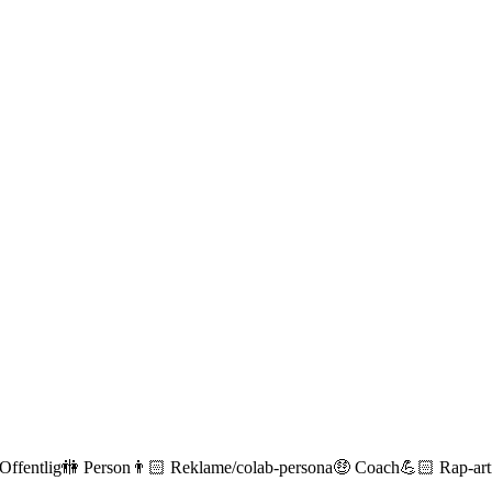
️ Offentlig🚻 Person👨🏻 Reklame/colab-persona🤑 Coach💪🏻 Rap-arti