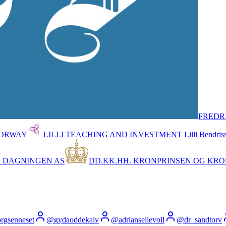
FREDR
NORWAY
LILLI TEACHING AND INVESTMENT Lilli Bendris
 DAGNINGEN AS
DD.KK.HH. KRONPRINSEN OG KRO
rgsenneset
@
gydaoddekalv
@
adriansellevoll
@
dr_sandtorv