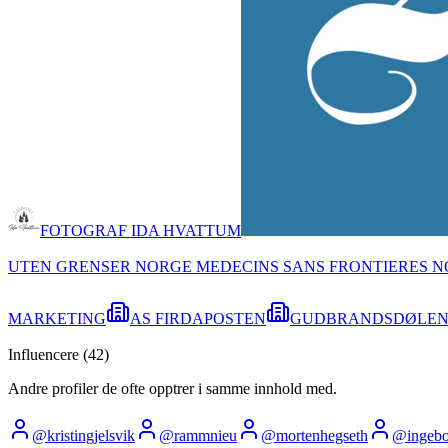
FOTOGRAF IDA HVATTUM
UTEN GRENSER NORGE MEDECINS SANS FRONTIERES 
MARKETING
AS FIRDAPOSTEN
GUDBRANDSDØLEN
Influencere (
42
)
Andre profiler de ofte opptrer i samme innhold med.
@
kristingjelsvik
@
rammnieu
@
mortenhegseth
@
ingebo