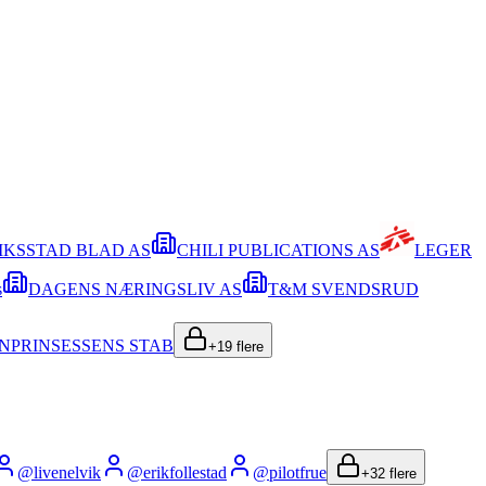
IKSSTAD BLAD AS
CHILI PUBLICATIONS AS
LEGER
s
DAGENS NÆRINGSLIV AS
T&M SVENDSRUD
NPRINSESSENS STAB
+
19
flere
@
livenelvik
@
erikfollestad
@
pilotfrue
+
32
flere