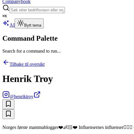
Companybook
⌘
K
AI
Bytt tema
Command Palette
Search for a command to run...
Tilbake til oversikt
Henrik Troy
@
henriktroy
Norges første mammablogger❤️👶🏻❤️ Influensernes influenser🤷🏻‍♂