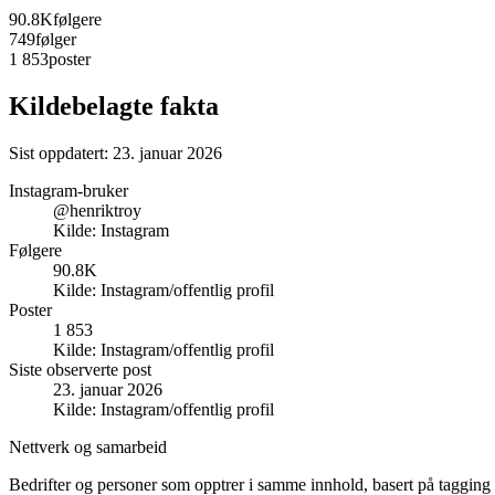
90.8K
følgere
749
følger
1 853
poster
Kildebelagte fakta
Sist oppdatert:
23. januar 2026
Instagram-bruker
@henriktroy
Kilde:
Instagram
Følgere
90.8K
Kilde:
Instagram/offentlig profil
Poster
1 853
Kilde:
Instagram/offentlig profil
Siste observerte post
23. januar 2026
Kilde:
Instagram/offentlig profil
Nettverk og samarbeid
Bedrifter og personer som opptrer i samme innhold, basert på tagging 