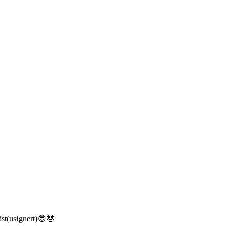
st(usignert)😎🤓