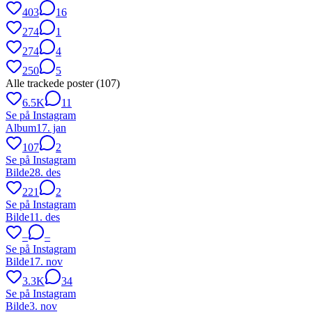
403
16
274
1
274
4
250
5
Alle trackede poster (
107
)
6.5K
11
Se på Instagram
Album
17. jan
107
2
Se på Instagram
Bilde
28. des
221
2
Se på Instagram
Bilde
11. des
–
–
Se på Instagram
Bilde
17. nov
3.3K
34
Se på Instagram
Bilde
3. nov