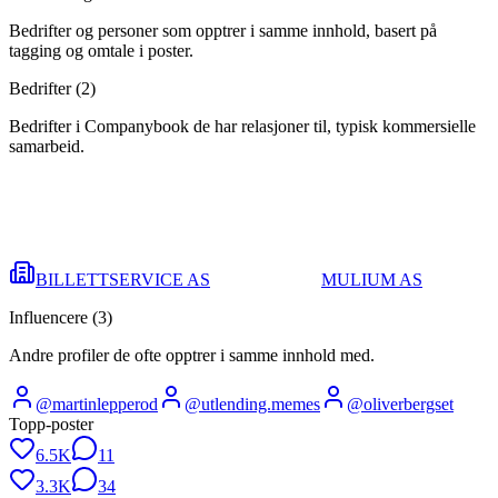
Bedrifter og personer som opptrer i samme innhold, basert på
tagging og omtale i poster.
Bedrifter (
2
)
Bedrifter i Companybook de har relasjoner til, typisk kommersielle
samarbeid.
BILLETTSERVICE AS
MULIUM AS
Influencere (
3
)
Andre profiler de ofte opptrer i samme innhold med.
@
martinlepperod
@
utlending.memes
@
oliverbergset
Topp-poster
6.5K
11
3.3K
34