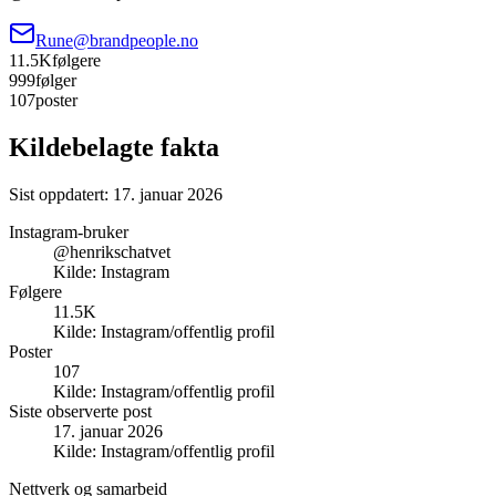
Rune@brandpeople.no
11.5K
følgere
999
følger
107
poster
Kildebelagte fakta
Sist oppdatert:
17. januar 2026
Instagram-bruker
@henrikschatvet
Kilde:
Instagram
Følgere
11.5K
Kilde:
Instagram/offentlig profil
Poster
107
Kilde:
Instagram/offentlig profil
Siste observerte post
17. januar 2026
Kilde:
Instagram/offentlig profil
Nettverk og samarbeid