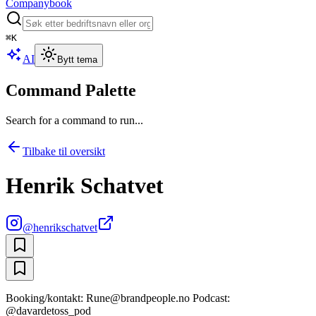
Companybook
⌘
K
AI
Bytt tema
Command Palette
Search for a command to run...
Tilbake til oversikt
Henrik Schatvet
@
henrikschatvet
Booking/kontakt: Rune@brandpeople.no Podcast:
@davardetoss_pod