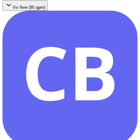
Vis flere (
95
igjen)
CB