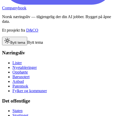
Companybook
Norsk næringsliv — tilgjengelig der din AI jobber. Bygget på åpne
data.
Et prosjekt fra
D&CO
Bytt tema
Bytt tema
Næringsliv
Lister
Nyetableringer
Opphørte
Børsnotert
Anbud
Patentsok
Fylker og kommuner
Det offentlige
Staten
Stortinget