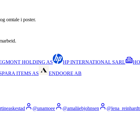
og omtale i poster.
amarbeid.
EGMONT HOLDING AS
HP INTERNATIONAL SARL
HO
SPARA ITEMS AS
ENDOORE AB
tineaskestad
@
unamoee
@
amaliiebjohnsen
@
lena_reinhardt