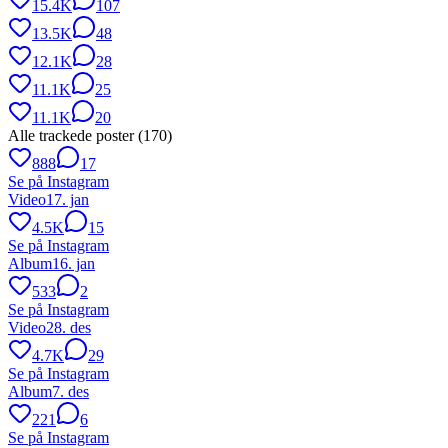
15.4K
107
13.5K
48
12.1K
28
11.1K
25
11.1K
20
Alle trackede poster (
170
)
888
17
Se på Instagram
Video
17. jan
4.5K
15
Se på Instagram
Album
16. jan
533
2
Se på Instagram
Video
28. des
4.7K
29
Se på Instagram
Album
7. des
221
6
Se på Instagram