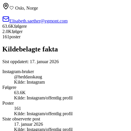
🤍 Oslo, Norge
Elisabeth.saether@egmont.com
63.6K
følgere
2.0K
følger
161
poster
Kildebelagte fakta
Sist oppdatert:
17. januar 2026
Instagram-bruker
@heddasskaug
Kilde:
Instagram
Følgere
63.6K
Kilde:
Instagram/offentlig profil
Poster
161
Kilde:
Instagram/offentlig profil
Siste observerte post
17. januar 2026
Kilde:
Instagram/offentlig profil