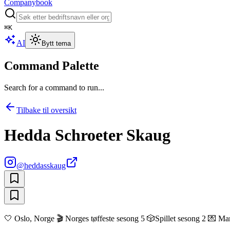
Companybook
⌘
K
AI
Bytt tema
Command Palette
Search for a command to run...
Tilbake til oversikt
Hedda Schroeter Skaug
@
heddasskaug
🤍 Oslo, Norge 🎬 Norges tøffeste sesong 5 🎲Spillet sesong 2 💌 