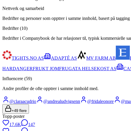
Nettverk og samarbeid
Bedrifter og personer som opptrer i samme innhold, basert på tagging 
Bedrifter (
10
)
Bedrifter i Companybook de har relasjoner til, typisk kommersielle s
TIGHTS.NO AS
ADAPTÉ AS
MV FARM AB
HARDANGERFRUKT JOMFRUGATA HELSEKOST AS
CA
Influencere (
59
)
Andre profiler de ofte opptrer i samme innhold med.
@
claraacudrio
@
andrealudvigsenn
@
fridaleonore
@
mar
+
49
flere
Topp-poster
17.6K
147