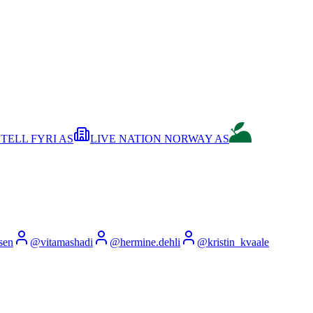
TELL FYRI AS
LIVE NATION NORWAY AS
sen
@
vitamashadi
@
hermine.dehli
@
kristin_kvaale