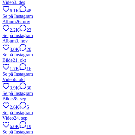
Video
3. des
6.1K
48
Se på Instagram
Album
26. nov
2.2K
22
Se på Instagram
Album
3. nov
3.0K
20
Se på Instagram
Bilde
21. okt
1.7K
16
Se på Instagram
Video
6. okt
3.9K
30
Se på Instagram
Bilde
28. sep
2.6K
5
Se på Instagram
Video
24. sep
6.0K
19
Se på Instagram