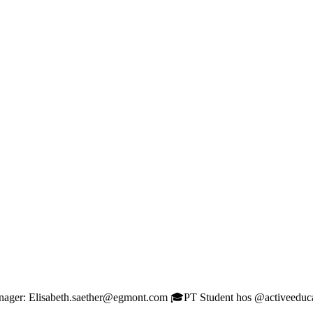
Manager: Elisabeth.saether@egmont.com 🎓PT Student hos @activeeduc