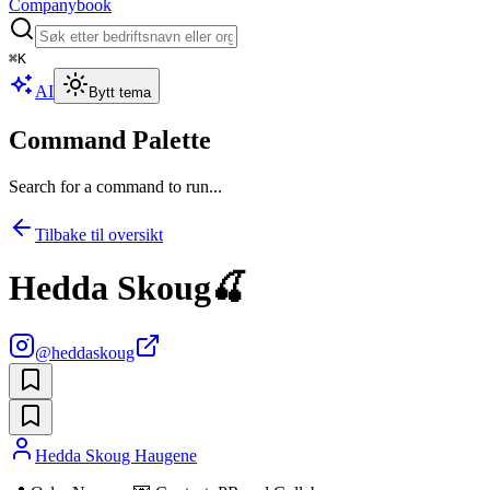
Companybook
⌘
K
AI
Bytt tema
Command Palette
Search for a command to run...
Tilbake til oversikt
Hedda Skoug🍒
@
heddaskoug
Hedda Skoug Haugene