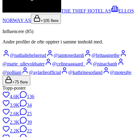
THE THIEF HOTEL AS
ELLOS
NORWAY AS
+
105
flere
Influencere (
85
)
Andre profiler de ofte opptrer i samme innhold med.
@
nathaliehelgerud
@
iamtonedamli
@
britaagnethe
@
marie_ullevoldsater
@
celineaagaard_
@
ninachanh
@
polliani
@
aylarlieofficial
@
kathrinesorland
@
motesilje
+
75
flere
Topp-poster
4.6K
136
3.9K
34
2.6K
25
2.3K
39
2.2K
22