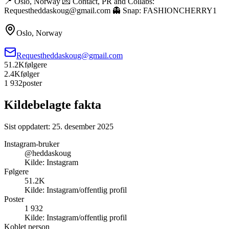
📍 Oslo, Norway 💌 Contact, PR and Collabs:
Requestheddaskoug@gmail.com 👻 Snap: FASHIONCHERRY1
Oslo, Norway
Requestheddaskoug@gmail.com
51.2K
følgere
2.4K
følger
1 932
poster
Kildebelagte fakta
Sist oppdatert:
25. desember 2025
Instagram-bruker
@heddaskoug
Kilde:
Instagram
Følgere
51.2K
Kilde:
Instagram/offentlig profil
Poster
1 932
Kilde:
Instagram/offentlig profil
Koblet person