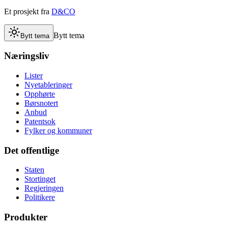
Et prosjekt fra
D&CO
Bytt tema
Bytt tema
Næringsliv
Lister
Nyetableringer
Opphørte
Børsnotert
Anbud
Patentsok
Fylker og kommuner
Det offentlige
Staten
Stortinget
Regjeringen
Politikere
Produkter