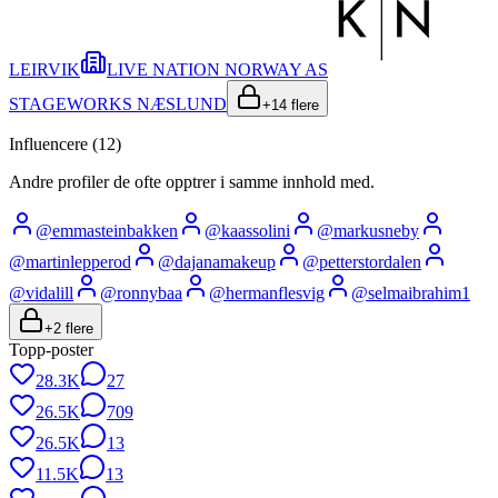
LEIRVIK
LIVE NATION NORWAY AS
STAGEWORKS NÆSLUND
+
14
flere
Influencere (
12
)
Andre profiler de ofte opptrer i samme innhold med.
@
emmasteinbakken
@
kaassolini
@
markusneby
@
martinlepperod
@
dajanamakeup
@
petterstordalen
@
vidalill
@
ronnybaa
@
hermanflesvig
@
selmaibrahim1
+
2
flere
Topp-poster
28.3K
27
26.5K
709
26.5K
13
11.5K
13