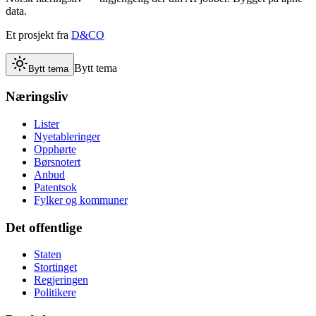
data.
Et prosjekt fra
D&CO
Bytt tema
Bytt tema
Næringsliv
Lister
Nyetableringer
Opphørte
Børsnotert
Anbud
Patentsok
Fylker og kommuner
Det offentlige
Staten
Stortinget
Regjeringen
Politikere