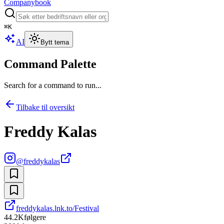
Companybook
⌘
K
AI
Bytt tema
Command Palette
Search for a command to run...
Tilbake til oversikt
Freddy Kalas
@
freddykalas
freddykalas.lnk.to/Festival
44.2K
følgere