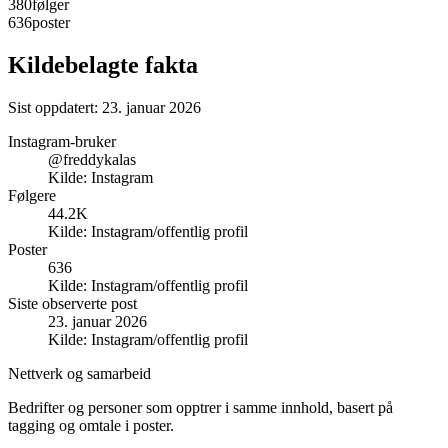
380
følger
636
poster
Kildebelagte fakta
Sist oppdatert:
23. januar 2026
Instagram-bruker
@freddykalas
Kilde:
Instagram
Følgere
44.2K
Kilde:
Instagram/offentlig profil
Poster
636
Kilde:
Instagram/offentlig profil
Siste observerte post
23. januar 2026
Kilde:
Instagram/offentlig profil
Nettverk og samarbeid
Bedrifter og personer som opptrer i samme innhold, basert på
tagging og omtale i poster.