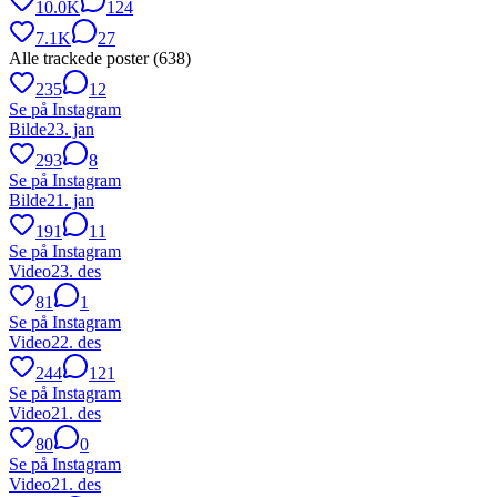
10.0K
124
7.1K
27
Alle trackede poster (
638
)
235
12
Se på Instagram
Bilde
23. jan
293
8
Se på Instagram
Bilde
21. jan
191
11
Se på Instagram
Video
23. des
81
1
Se på Instagram
Video
22. des
244
121
Se på Instagram
Video
21. des
80
0
Se på Instagram
Video
21. des