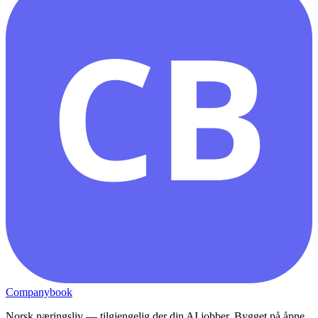
CB
Companybook
Norsk næringsliv — tilgjengelig der din AI jobber. Bygget på åpne