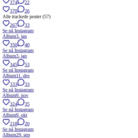
374
22
370
26
Alle trackede poster (
57
)
267
33
Se på Instagram
Album
3. jan
350
40
Se på Instagram
Album
3. jan
345
53
Se på Instagram
Album
11. des
333
33
Se på Instagram
Album
9. nov
324
35
Se på Instagram
Album
9. okt
218
20
Se på Instagram
Album
29. sep