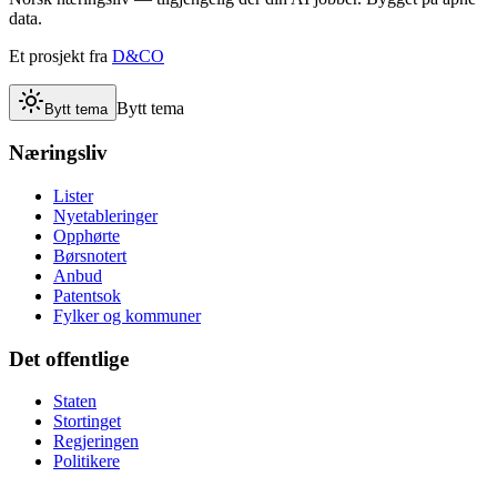
data.
Et prosjekt fra
D&CO
Bytt tema
Bytt tema
Næringsliv
Lister
Nyetableringer
Opphørte
Børsnotert
Anbud
Patentsok
Fylker og kommuner
Det offentlige
Staten
Stortinget
Regjeringen
Politikere