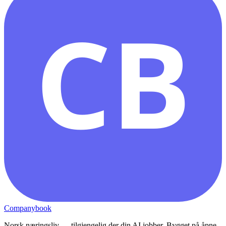
CB
Companybook
Norsk næringsliv — tilgjengelig der din AI jobber. Bygget på åpne