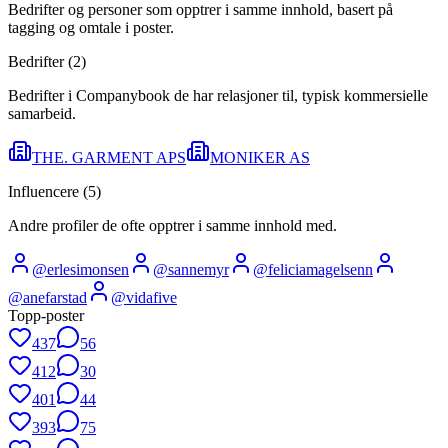
Bedrifter og personer som opptrer i samme innhold, basert på
tagging og omtale i poster.
Bedrifter (
2
)
Bedrifter i Companybook de har relasjoner til, typisk kommersielle
samarbeid.
THE. GARMENT APS
MONIKER AS
Influencere (
5
)
Andre profiler de ofte opptrer i samme innhold med.
@
erlesimonsen
@
sannemyr
@
feliciamagelsenn
@
anefarstad
@
vidafive
Topp-poster
437
56
412
30
401
44
393
75