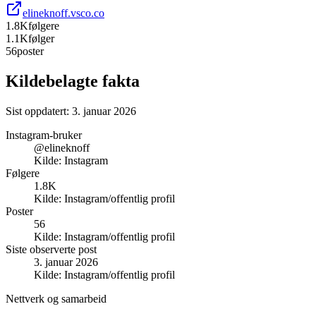
elineknoff.vsco.co
1.8K
følgere
1.1K
følger
56
poster
Kildebelagte fakta
Sist oppdatert:
3. januar 2026
Instagram-bruker
@elineknoff
Kilde:
Instagram
Følgere
1.8K
Kilde:
Instagram/offentlig profil
Poster
56
Kilde:
Instagram/offentlig profil
Siste observerte post
3. januar 2026
Kilde:
Instagram/offentlig profil
Nettverk og samarbeid