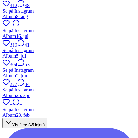
312
48
Se på Instagram
Album
8. aug
–
–
Se på Instagram
Album
16. jul
319
41
Se på Instagram
Album
5. jul
304
53
Se på Instagram
Album
5. jun
277
34
Se på Instagram
Album
25. apr
–
–
Se på Instagram
Album
23. feb
Vis flere (
45
igjen)