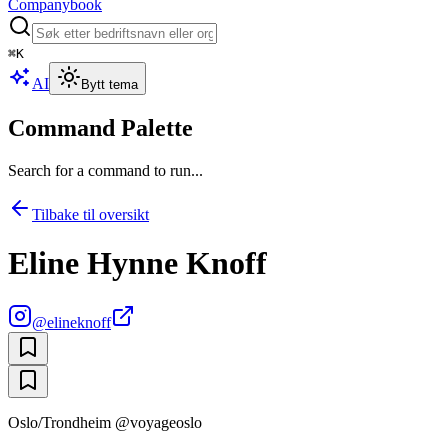
Companybook
⌘
K
AI
Bytt tema
Command Palette
Search for a command to run...
Tilbake til oversikt
Eline Hynne Knoff
@
elineknoff
Oslo/Trondheim @voyageoslo