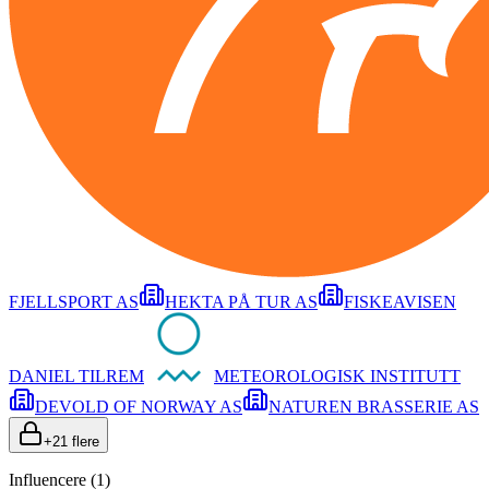
FJELLSPORT AS
HEKTA PÅ TUR AS
FISKEAVISEN
DANIEL TILREM
METEOROLOGISK INSTITUTT
DEVOLD OF NORWAY AS
NATUREN BRASSERIE AS
+
21
flere
Influencere (
1
)