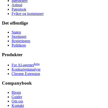
Børsnotert
Anbud
Patentsok
Fylker og kommuner
Det offentlige
Staten
Stortinget
Regjeringen
Politikere
Produkter
beta
For AI-agenter
Konkurrentanalyse
Chrome Extension
Companybook
Blogg
Guider
Om oss
Kontakt