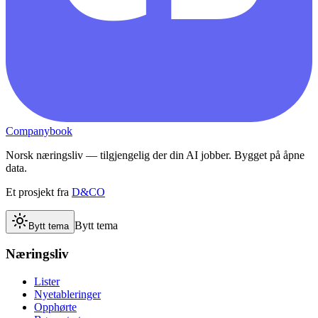
Companybook
Norsk næringsliv — tilgjengelig der din AI jobber. Bygget på åpne
data.
Et prosjekt fra
D&CO
Bytt tema
Bytt tema
Næringsliv
Lister
Nyetableringer
Opphørte