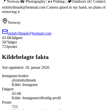
📍 Norway 📸 Photography | 🎣 Fishing | 🏕️Outdoors ✉️ Contact:
eirinhyllmark@hotmail.com Camera glued to my hand, no plans of
removing it
Norway
eirinhyllmark@hotmail.com
43.6K
følgere
587
følger
723
poster
Kildebelagte fakta
Sist oppdatert:
18. januar 2026
Instagram-bruker
@eirinhyllmark
Kilde:
Instagram
Følgere
43.6K
Kilde:
Instagram/offentlig profil
Poster
723