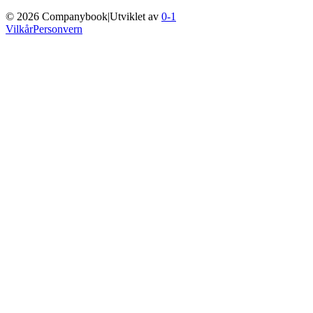
©
2026
Companybook
|
Utviklet av
0-1
Vilkår
Personvern