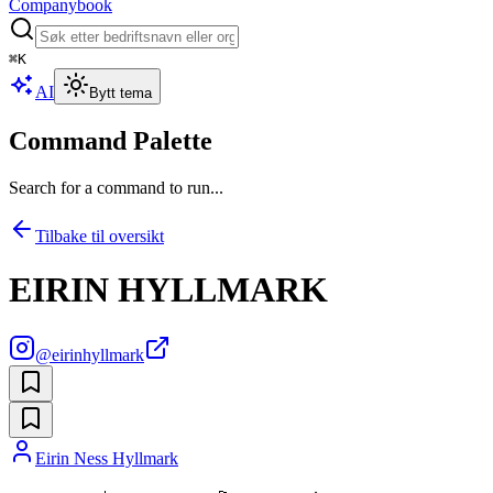
Companybook
⌘
K
AI
Bytt tema
Command Palette
Search for a command to run...
Tilbake til oversikt
EIRIN HYLLMARK
@
eirinhyllmark
Eirin Ness Hyllmark