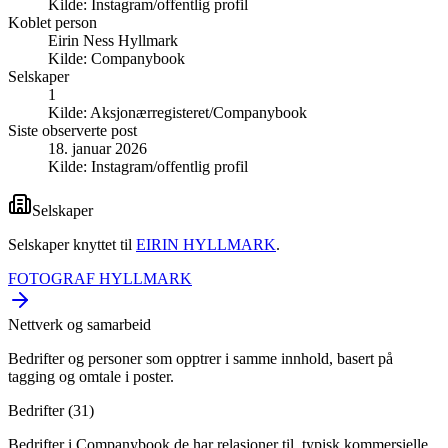
Kilde:
Instagram/offentlig profil
Koblet person
Eirin Ness Hyllmark
Kilde:
Companybook
Selskaper
1
Kilde:
Aksjonærregisteret/Companybook
Siste observerte post
18. januar 2026
Kilde:
Instagram/offentlig profil
Selskaper
Selskaper knyttet til
EIRIN HYLLMARK
.
FOTOGRAF HYLLMARK
Nettverk og samarbeid
Bedrifter og personer som opptrer i samme innhold, basert på
tagging og omtale i poster.
Bedrifter (
31
)
Bedrifter i Companybook de har relasjoner til, typisk kommersielle