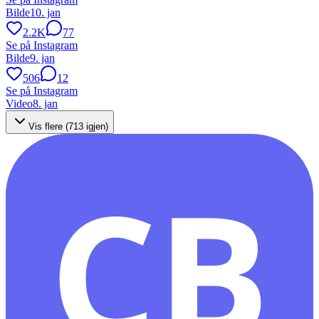
Bilde
10. jan
2.2K
77
Se på Instagram
Bilde
9. jan
506
12
Se på Instagram
Video
8. jan
Vis flere (
713
igjen)
CB