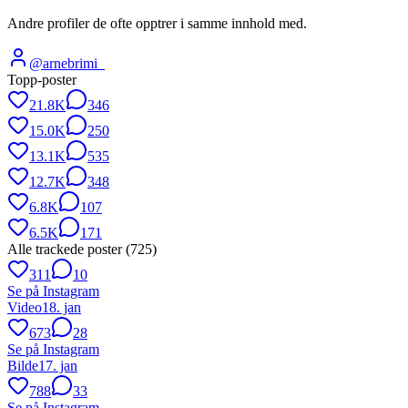
Andre profiler de ofte opptrer i samme innhold med.
@
arnebrimi_
Topp-poster
21.8K
346
15.0K
250
13.1K
535
12.7K
348
6.8K
107
6.5K
171
Alle trackede poster (
725
)
311
10
Se på Instagram
Video
18. jan
673
28
Se på Instagram
Bilde
17. jan
788
33
Se på Instagram