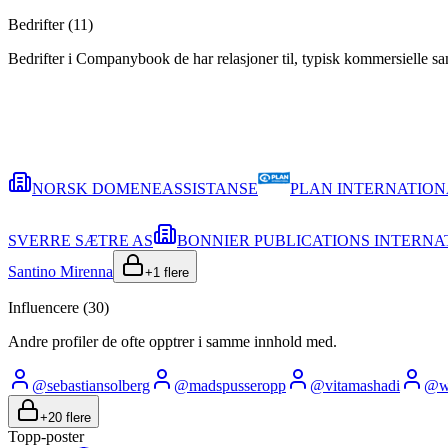
Bedrifter (
11
)
Bedrifter i Companybook de har relasjoner til, typisk kommersielle s
NORSK DOMENEASSISTANSE
PLAN INTERNATION
SVERRE SÆTRE AS
BONNIER PUBLICATIONS INTERNA
Santino Mirenna
+
1
flere
Influencere (
30
)
Andre profiler de ofte opptrer i samme innhold med.
@
sebastiansolberg
@
madspusseropp
@
vitamashadi
@
w
+
20
flere
Topp-poster