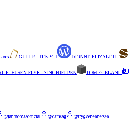
knes
GULLRUTEN STI
DIONNE ELIZABETH
STIFTELSEN FLYKTNINGHJELPEN
TOM EGELAND
@
janthomasofficial
@
camsag
@
trygvebennetsen