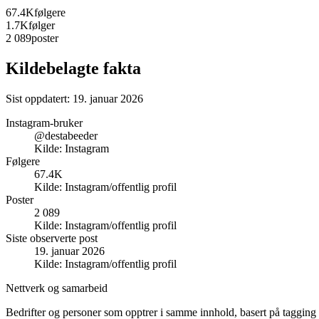
67.4K
følgere
1.7K
følger
2 089
poster
Kildebelagte fakta
Sist oppdatert:
19. januar 2026
Instagram-bruker
@destabeeder
Kilde:
Instagram
Følgere
67.4K
Kilde:
Instagram/offentlig profil
Poster
2 089
Kilde:
Instagram/offentlig profil
Siste observerte post
19. januar 2026
Kilde:
Instagram/offentlig profil
Nettverk og samarbeid
Bedrifter og personer som opptrer i samme innhold, basert på tagging 