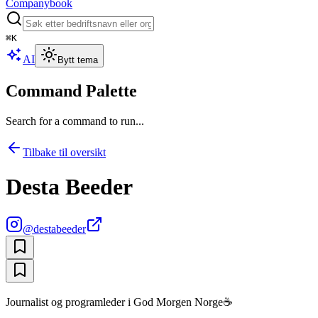
Companybook
⌘
K
AI
Bytt tema
Command Palette
Search for a command to run...
Tilbake til oversikt
Desta Beeder
@
destabeeder
Journalist og programleder i God Morgen Norge☕️