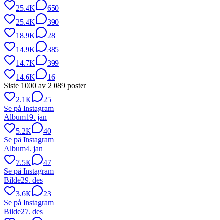
25.4K
650
25.4K
390
18.9K
28
14.9K
385
14.7K
399
14.6K
16
Siste
1000
av
2 089
poster
2.1K
25
Se på Instagram
Album
19. jan
5.2K
40
Se på Instagram
Album
4. jan
7.5K
47
Se på Instagram
Bilde
29. des
3.6K
23
Se på Instagram
Bilde
27. des