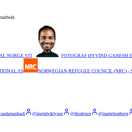
amarbeid.
AL NORGE STI
FOTOGRAF ØYVIND GANESH E
TIONAL AS
NORWEGIAN REFUGEE COUNCIL (NRC) - 
andamashadi
@
ingridviklysne
@
thodesen
@
martebratberg