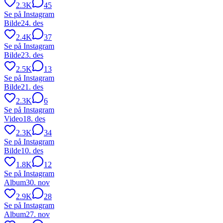
2.3K
45
Se på Instagram
Bilde
24. des
2.4K
37
Se på Instagram
Bilde
23. des
2.5K
13
Se på Instagram
Bilde
21. des
2.3K
6
Se på Instagram
Video
18. des
2.3K
34
Se på Instagram
Bilde
10. des
1.8K
12
Se på Instagram
Album
30. nov
2.9K
28
Se på Instagram
Album
27. nov