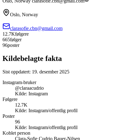
Oslo, Norway clarasofie.cbn@gmail.com🪽
Oslo, Norway
clarasofie.cbn@gmail.com
12.7K
følgere
665
følger
96
poster
Kildebelagte fakta
Sist oppdatert:
19. desember 2025
Instagram-bruker
@claraacudrio
Kilde:
Instagram
Følgere
12.7K
Kilde:
Instagram/offentlig profil
Poster
96
Kilde:
Instagram/offentlig profil
Koblet person
Clara-Sofie Cudrio Bauer-Nilsen