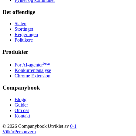
Fylker og kommuner
Det offentlige
Staten
Stortinget
Regjeringen
Politikere
Produkter
beta
For AI-agenter
Konkurrentanalyse
Chrome Extension
Companybook
Blogg
Guider
Om oss
Kontakt
©
2026
Companybook
|
Utviklet av
0-1
Vilkår
Personvern