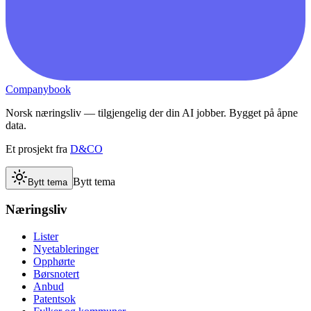
Companybook
Norsk næringsliv — tilgjengelig der din AI jobber. Bygget på åpne
data.
Et prosjekt fra
D&CO
Bytt tema
Bytt tema
Næringsliv
Lister
Nyetableringer
Opphørte
Børsnotert
Anbud
Patentsok