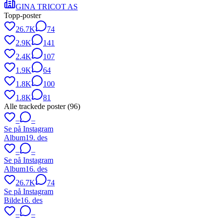
GINA TRICOT AS
Topp-poster
26.7K
74
2.9K
141
2.4K
107
1.9K
64
1.8K
100
1.8K
81
Alle trackede poster (
96
)
–
–
Se på Instagram
Album
19. des
–
–
Se på Instagram
Album
16. des
26.7K
74
Se på Instagram
Bilde
16. des
–
–