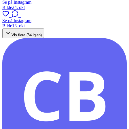
Se på Instagram
Bilde
24. okt
–
–
Se på Instagram
Bilde
13. okt
Vis flere (
84
igjen)
CB