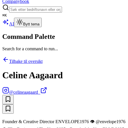
Companybook
⌘
K
AI
Bytt tema
Command Palette
Search for a command to run...
Tilbake til oversikt
Celine Aagaard
@
celineaagaard_
Founder & Creative Director ENVELOPE1976 👁 @envelope1976