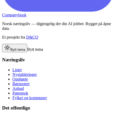
Companybook
Norsk næringsliv — tilgjengelig der din AI jobber. Bygget på åpne
data.
Et prosjekt fra
D&CO
Bytt tema
Bytt tema
Næringsliv
Lister
Nyetableringer
Opphørte
Børsnotert
Anbud
Patentsok
Fylker og kommuner
Det offentlige