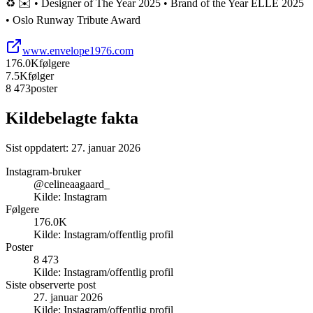
♻️ ✉️ • Designer of The Year 2025 • Brand of the Year ELLE 2025
• Oslo Runway Tribute Award
www.envelope1976.com
176.0K
følgere
7.5K
følger
8 473
poster
Kildebelagte fakta
Sist oppdatert:
27. januar 2026
Instagram-bruker
@celineaagaard_
Kilde:
Instagram
Følgere
176.0K
Kilde:
Instagram/offentlig profil
Poster
8 473
Kilde:
Instagram/offentlig profil
Siste observerte post
27. januar 2026
Kilde:
Instagram/offentlig profil