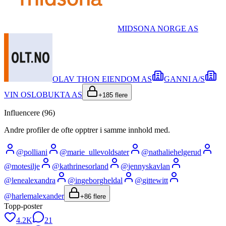
MIDSONA NORGE AS
OLAV THON EIENDOM AS
GANNI A/S
VIN OSLOBUKTA AS
+
185
flere
Influencere (
96
)
Andre profiler de ofte opptrer i samme innhold med.
@
polliani
@
marie_ullevoldsater
@
nathaliehelgerud
@
motesilje
@
kathrinesorland
@
jennyskavlan
@
lenealexandra
@
ingeborgheldal
@
gittewitt
@
harlemalexander
+
86
flere
Topp-poster
4.2K
21