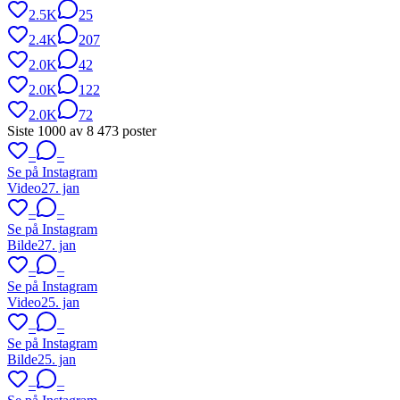
2.5K
25
2.4K
207
2.0K
42
2.0K
122
2.0K
72
Siste
1000
av
8 473
poster
–
–
Se på Instagram
Video
27. jan
–
–
Se på Instagram
Bilde
27. jan
–
–
Se på Instagram
Video
25. jan
–
–
Se på Instagram
Bilde
25. jan
–
–