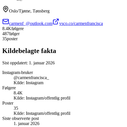
Oslo/Tjøme, Tønsberg
carmenf_@outlook.com
vsco.co/carmenfrancisca
8.4K
følgere
487
følger
35
poster
Kildebelagte fakta
Sist oppdatert:
1. januar 2026
Instagram-bruker
@carmenfrancisca_
Kilde:
Instagram
Følgere
8.4K
Kilde:
Instagram/offentlig profil
Poster
35
Kilde:
Instagram/offentlig profil
Siste observerte post
1. januar 2026