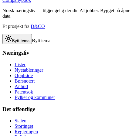
Companybook
Norsk næringsliv — tilgjengelig der din AI jobber. Bygget på åpne
data.
Et prosjekt fra
D&CO
Bytt tema
Bytt tema
Næringsliv
Lister
Nyetableringer
Opphørte
Børsnotert
Anbud
Patentsok
Fylker og kommuner
Det offentlige
Staten
Stortinget
Regjeringen