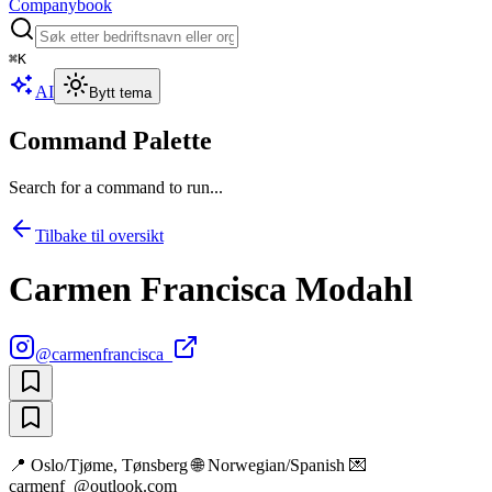
Companybook
⌘
K
AI
Bytt tema
Command Palette
Search for a command to run...
Tilbake til oversikt
Carmen Francisca Modahl
@
carmenfrancisca_
📍 Oslo/Tjøme, Tønsberg 🌐 Norwegian/Spanish 💌
carmenf_@outlook.com