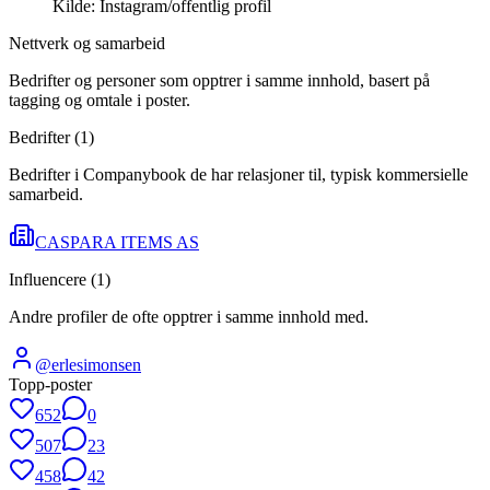
Kilde:
Instagram/offentlig profil
Nettverk og samarbeid
Bedrifter og personer som opptrer i samme innhold, basert på
tagging og omtale i poster.
Bedrifter (
1
)
Bedrifter i Companybook de har relasjoner til, typisk kommersielle
samarbeid.
CASPARA ITEMS AS
Influencere (
1
)
Andre profiler de ofte opptrer i samme innhold med.
@
erlesimonsen
Topp-poster
652
0
507
23
458
42