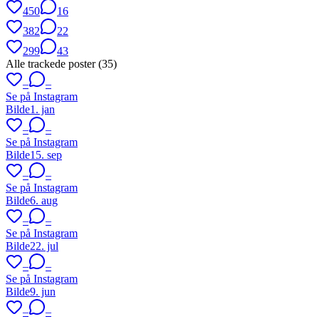
450
16
382
22
299
43
Alle trackede poster (
35
)
–
–
Se på Instagram
Bilde
1. jan
–
–
Se på Instagram
Bilde
15. sep
–
–
Se på Instagram
Bilde
6. aug
–
–
Se på Instagram
Bilde
22. jul
–
–
Se på Instagram
Bilde
9. jun
–
–