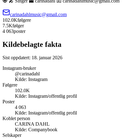
🧿 🎤 Singer 👻 carinadahl 📧 carinadahlmusic@gmail.com
carinadahlmusic@gmail.com
102.0K
følgere
7.5K
følger
4 063
poster
Kildebelagte fakta
Sist oppdatert:
18. januar 2026
Instagram-bruker
@carinadahl
Kilde:
Instagram
Følgere
102.0K
Kilde:
Instagram/offentlig profil
Poster
4 063
Kilde:
Instagram/offentlig profil
Koblet person
CARINA DAHL
Kilde:
Companybook
Selskaper