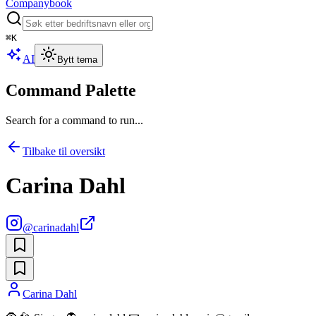
Companybook
⌘
K
AI
Bytt tema
Command Palette
Search for a command to run...
Tilbake til oversikt
Carina Dahl
@
carinadahl
Carina Dahl