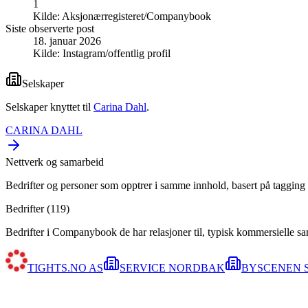
1
Kilde:
Aksjonærregisteret/Companybook
Siste observerte post
18. januar 2026
Kilde:
Instagram/offentlig profil
Selskaper
Selskaper knyttet til
Carina Dahl
.
CARINA DAHL
Nettverk og samarbeid
Bedrifter og personer som opptrer i samme innhold, basert på tagging 
Bedrifter (
119
)
Bedrifter i Companybook de har relasjoner til, typisk kommersielle s
TIGHTS.NO AS
SERVICE NORDBAK
BYSCENEN 